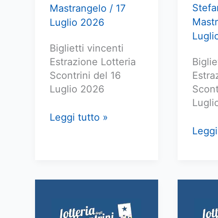
Stef
Mastrangelo
/
17
Mast
Luglio 2026
Lugli
Biglietti vincenti
Estrazione Lotteria
Biglie
Scontrini del 16
Estra
Luglio 2026
Scont
Lugli
I
Leggi tutto »
Premi
I
Leggi
Settimanali
Prem
25mila
Setti
Euro
e
del16
Mensi
Luglio
da
2026:
100mi