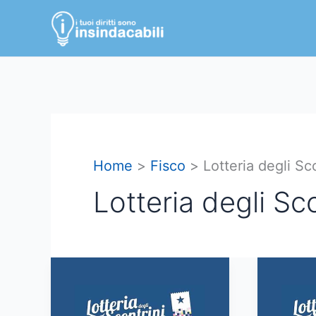
Vai
al
contenuto
Home
Fisco
Lotteria degli Sc
Lotteria degli Sco