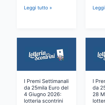
I
I
Leggi tutto »
Leggi
Premi
Prem
Settimanali
Setti
da
da
25mila
25mil
Euro
Euro
del
del
25
18
Giugno
Giug
2026:
2026
lotteria
lotter
scontrini
scont
I Premi Settimanali
I Pre
da 25mila Euro del
da 2
4 Giugno 2026:
28 M
lotteria scontrini
lotte