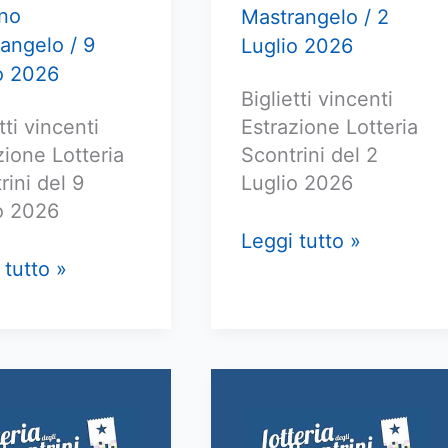
ano
Mastrangelo
/
2
rangelo
/
9
Luglio 2026
o 2026
Biglietti vincenti
tti vincenti
Estrazione Lotteria
zione Lotteria
Scontrini del 2
rini del 9
Luglio 2026
o 2026
I
Leggi tutto »
Premi
 tutto »
i
Settimanali
manali
da
25mila
li
Euro
del
la
2