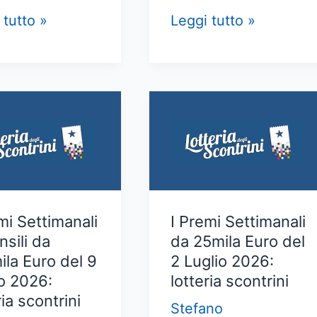
I
 tutto »
Leggi tutto »
i
Premi
manali
Settimanali
a
25mila
Euro
del
23
o
Luglio
:
2026:
ia
lotteria
rini
scontrini
mi Settimanali
I Premi Settimanali
sili da
da 25mila Euro del
ila Euro del 9
2 Luglio 2026:
io 2026:
lotteria scontrini
ria scontrini
Stefano