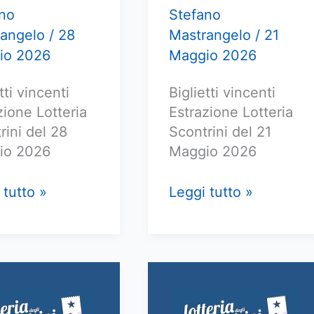
ano
Stefano
rangelo
/
28
Mastrangelo
/
21
io 2026
Maggio 2026
tti vincenti
Biglietti vincenti
zione Lotteria
Estrazione Lotteria
rini del 28
Scontrini del 21
io 2026
Maggio 2026
I
 tutto »
Leggi tutto »
i
Premi
manali
Settimanali
da
a
25mila
Euro
del