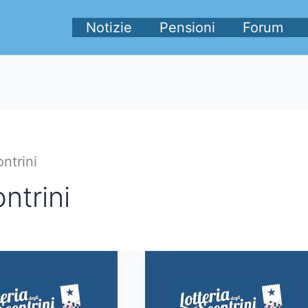
Notizie
Pensioni
Forum
ontrini
ntrini