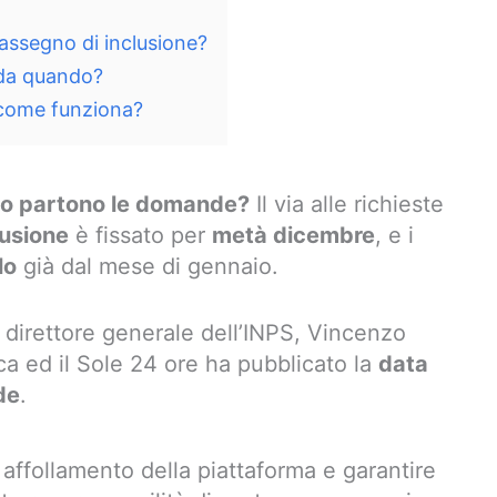
assegno di inclusione?
 da quando?
come funziona?
do partono le domande?
Il via alle richieste
lusione
è fissato per
metà dicembre
, e i
lo
già dal mese di gennaio.
 direttore generale dell’INPS, Vincenzo
ica ed il Sole 24 ore ha pubblicato la
data
de
.
n affollamento della piattaforma e garantire