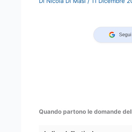
Di
Nicola Di Masi
/
11 Dicembre 
Segui 
Quando partono le domande dell