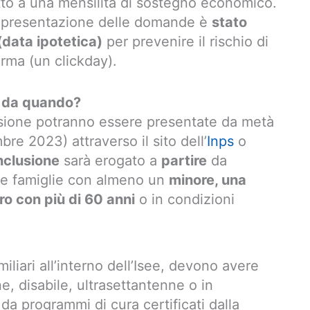
itto a una mensilità di sostegno economico.
a presentazione delle domande è
stato
data ipotetica)
per prevenire il rischio di
orma (un clickday).
: da quando?
usione potranno essere presentate da metà
re 2023) attraverso il sito dell’
Inps
o
nclusione
sarà erogato a
partire
da
le famiglie con almeno un
minore, una
o con più di 60 anni
o in condizioni
miliari all’interno dell’Isee, devono avere
 disabile, ultrasettantenne o in
 da programmi di cura certificati dalla