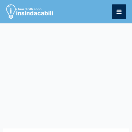
Vai
al
contenuto