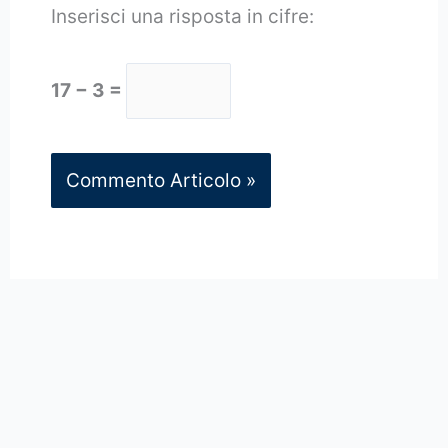
Inserisci una risposta in cifre:
17 − 3 =