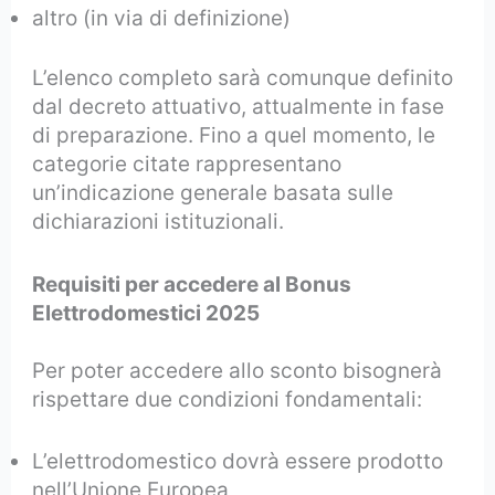
altro (in via di definizione)
L’elenco completo sarà comunque definito
dal decreto attuativo, attualmente in fase
di preparazione. Fino a quel momento, le
categorie citate rappresentano
un’indicazione generale basata sulle
dichiarazioni istituzionali.
Requisiti per accedere al Bonus
Elettrodomestici 2025
Per poter accedere allo sconto bisognerà
rispettare due condizioni fondamentali:
L’elettrodomestico dovrà essere prodotto
nell’Unione Europea