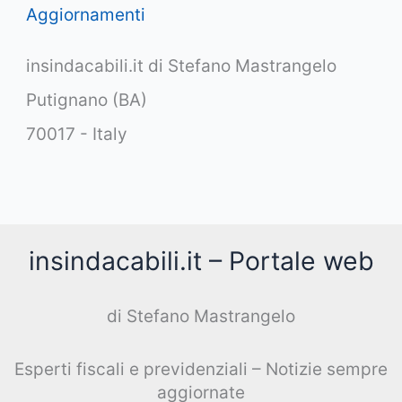
Aggiornamenti
insindacabili.it di Stefano Mastrangelo
Putignano (BA)
70017 - Italy
insindacabili.it – Portale web
di Stefano Mastrangelo
Esperti fiscali e previdenziali – Notizie sempre
aggiornate