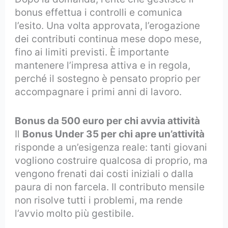
bonus effettua i controlli e comunica
l’esito. Una volta approvata, l’erogazione
dei contributi continua mese dopo mese,
fino ai limiti previsti. È importante
mantenere l’impresa attiva e in regola,
perché il sostegno è pensato proprio per
accompagnare i primi anni di lavoro.
Bonus da 500 euro per chi avvia attività
Il
Bonus Under 35 per chi apre un’attività
risponde a un’esigenza reale: tanti giovani
vogliono costruire qualcosa di proprio, ma
vengono frenati dai costi iniziali o dalla
paura di non farcela. Il contributo mensile
non risolve tutti i problemi, ma rende
l’avvio molto più gestibile.