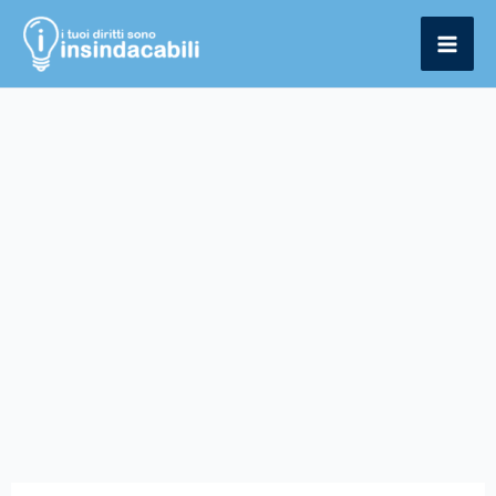
Vai
al
contenuto