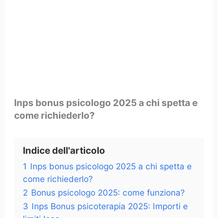
Inps bonus psicologo 2025 a chi spetta e
come richiederlo?
Indice dell'articolo
1
Inps bonus psicologo 2025 a chi spetta e
come richiederlo?
2
Bonus psicologo 2025: come funziona?
3
Inps Bonus psicoterapia 2025: Importi e