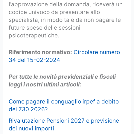
l’approvazione della domanda, riceverà un
codice univoco da presentare allo
specialista, in modo tale da non pagare le
future spese delle sessioni
psicoterapeutiche.
Riferimento normativo:
Circolare numero
34 del 15-02-2024
Per tutte le novità previdenziali e fiscali
leggi i nostri ultimi articoli:
Come pagare il conguaglio irpef a debito
del 730 2026?
Rivalutazione Pensioni 2027 e previsione
dei nuovi importi