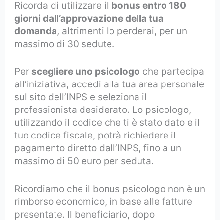
Ricorda di utilizzare il
bonus entro 180
giorni dall’approvazione della tua
domanda
, altrimenti lo perderai, per un
massimo di 30 sedute.
Per
scegliere uno psicologo
che partecipa
all’iniziativa, accedi alla tua area personale
sul sito dell’INPS e seleziona il
professionista desiderato. Lo psicologo,
utilizzando il codice che ti è stato dato e il
tuo codice fiscale, potrà richiedere il
pagamento diretto dall’INPS, fino a un
massimo di 50 euro per seduta.
Ricordiamo che il bonus psicologo non è un
rimborso economico, in base alle fatture
presentate. Il beneficiario, dopo