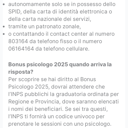
autonomamente solo se in possesso dello
SPID, della carta di identità elettronica o
della carta nazionale dei servizi,
tramite un patronato zonale,
o contattando il contact center al numero
803164 da telefono fisso o il numero
06164164 da telefono cellulare.
Bonus psicologo 2025 quando arriva la
risposta?
Per scoprire se hai diritto al Bonus
Psicologo 2025, dovrai attendere che
l’INPS pubblichi la graduatoria ordinata per
Regione e Provincia, dove saranno elencati
i nomi dei beneficiari. Se sei tra questi,
l’INPS ti fornirà un codice univoco per
prenotare le sessioni con uno psicologo.