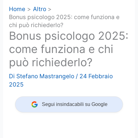
Home
Altro
Bonus psicologo 2025: come funziona e
chi può richiederlo?
Bonus psicologo 2025:
come funziona e chi
può richiederlo?
Di
Stefano Mastrangelo
/
24 Febbraio
2025
Segui insindacabili su Google