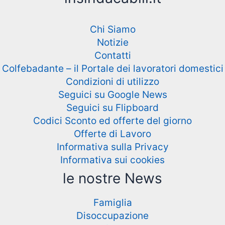
Chi Siamo
Notizie
Contatti
Colfebadante – il Portale dei lavoratori domestici
Condizioni di utilizzo
Seguici su Google News
Seguici su Flipboard
Codici Sconto ed offerte del giorno
Offerte di Lavoro
Informativa sulla Privacy
Informativa sui cookies
le nostre News
Famiglia
Disoccupazione