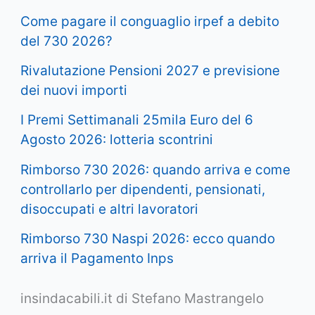
Come pagare il conguaglio irpef a debito
del 730 2026?
Rivalutazione Pensioni 2027 e previsione
dei nuovi importi
I Premi Settimanali 25mila Euro del 6
Agosto 2026: lotteria scontrini
Rimborso 730 2026: quando arriva e come
controllarlo per dipendenti, pensionati,
disoccupati e altri lavoratori
Rimborso 730 Naspi 2026: ecco quando
arriva il Pagamento Inps
insindacabili.it di Stefano Mastrangelo