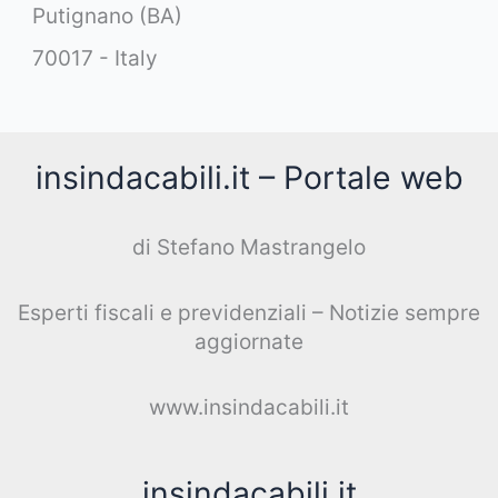
Putignano (BA)
70017 - Italy
insindacabili.it – Portale web
di Stefano Mastrangelo
Esperti fiscali e previdenziali – Notizie sempre
aggiornate
www.insindacabili.it
insindacabili.it