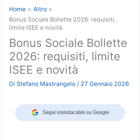
Home
Altro
Bonus Sociale Bollette 2026: requisiti,
limite ISEE e novità
Bonus Sociale Bollette
2026: requisiti, limite
ISEE e novità
Di
Stefano Mastrangelo
/
27 Gennaio 2026
Segui insindacabili su Google