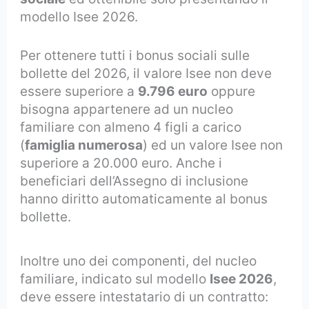
modello Isee 2026.
Per ottenere tutti i bonus sociali sulle
bollette del 2026, il valore Isee non deve
essere superiore a
9.796 euro
oppure
bisogna appartenere ad un nucleo
familiare con almeno 4 figli a carico
(
famiglia numerosa
) ed un valore Isee non
superiore a 20.000 euro. Anche i
beneficiari dell’Assegno di inclusione
hanno diritto automaticamente al bonus
bollette.
Inoltre uno dei componenti, del nucleo
familiare, indicato sul modello
Isee 2026
,
deve essere intestatario di un contratto: