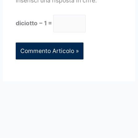
Inserisci una risposta in cifre:
diciotto − 1 =