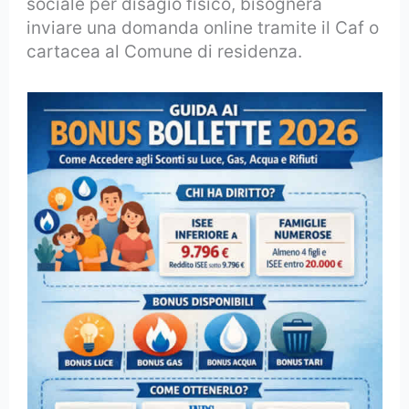
sociale per disagio fisico, bisognerà
inviare una domanda online tramite il Caf o
cartacea al Comune di residenza.