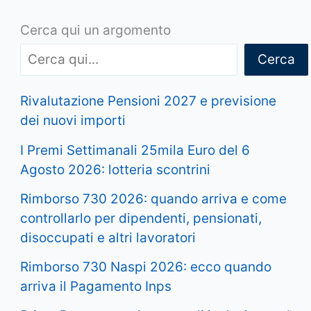
Cerca qui un argomento
Cerca
Rivalutazione Pensioni 2027 e previsione
dei nuovi importi
I Premi Settimanali 25mila Euro del 6
Agosto 2026: lotteria scontrini
Rimborso 730 2026: quando arriva e come
controllarlo per dipendenti, pensionati,
disoccupati e altri lavoratori
Rimborso 730 Naspi 2026: ecco quando
arriva il Pagamento Inps