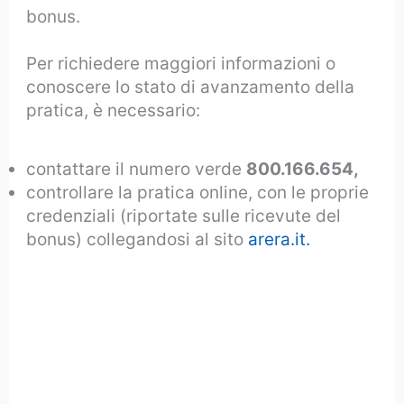
bonus.
Per richiedere maggiori informazioni o
conoscere lo stato di avanzamento della
pratica, è necessario:
contattare il numero verde
800.166.654,
controllare la pratica online, con le proprie
credenziali (riportate sulle ricevute del
bonus) collegandosi al sito
arera.it.