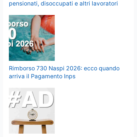
pensionati, disoccupati e altri lavoratori
Rimborso 730 Naspi 2026: ecco quando
arriva il Pagamento Inps