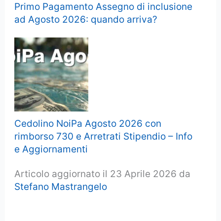
Primo Pagamento Assegno di inclusione
ad Agosto 2026: quando arriva?
Cedolino NoiPa Agosto 2026 con
rimborso 730 e Arretrati Stipendio – Info
e Aggiornamenti
Articolo aggiornato il 23 Aprile 2026 da
Stefano Mastrangelo