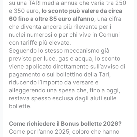
su una TARI media annua che varia tra 250
e 350 euro,
lo sconto può valere da circa
60 fino a oltre 85 euro all’anno
, una cifra
che diventa ancora più rilevante per i
nuclei numerosi o per chi vive in Comuni
con tariffe più elevate.
Seguendo lo stesso meccanismo già
previsto per luce, gas e acqua, lo sconto
viene applicato direttamente sull’avviso di
pagamento o sul bollettino della Tari,
riducendo l’importo da versare e
alleggerendo una spesa che, fino a oggi,
restava spesso esclusa dagli aiuti sulle
bollette.
Come richiedere il Bonus bollette 2026?
Come per l’anno 2025, coloro che hanno