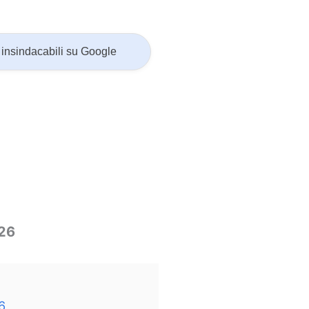
insindacabili su Google
026
6