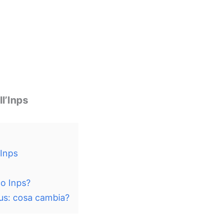
l’Inps
’Inps
co Inps?
us: cosa cambia?