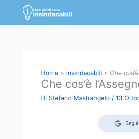
Vai
al
contenuto
Home
Insindacabili
Che cos’è
Che cos’è l’Assegn
Di
Stefano Mastrangelo
/
13 Otto
Segui 