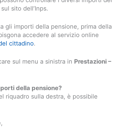
possono controllare i diversi importi del
ul sito dell’Inps.
ta gli importi della pensione, prima della
 bisgona accedere al servizio online
del cittadino
.
care sul menu a sinistra in
Prestazioni –
mporti della pensione?
l riquadro sulla destra, è possibile
,