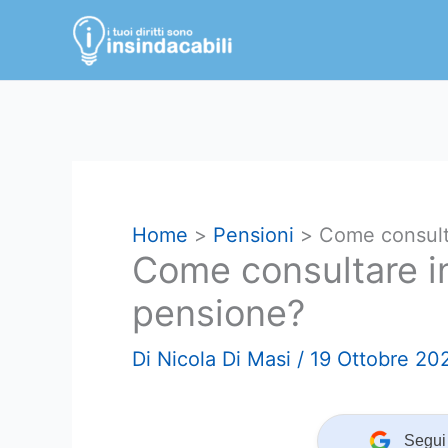
Vai
al
contenuto
Home
Pensioni
Come consulta
Come consultare in
pensione?
Di
Nicola Di Masi
/
19 Ottobre 20
Segui 