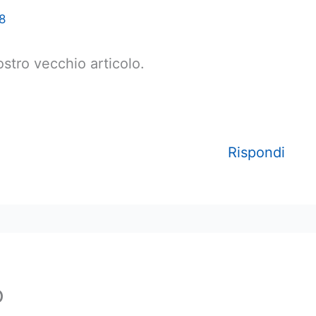
8
ostro vecchio articolo.
Rispondi
o