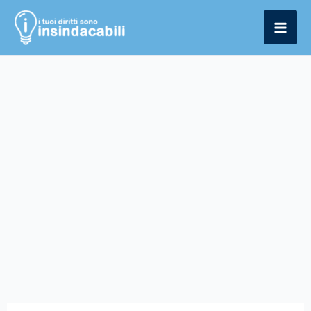
Vai
al
contenuto