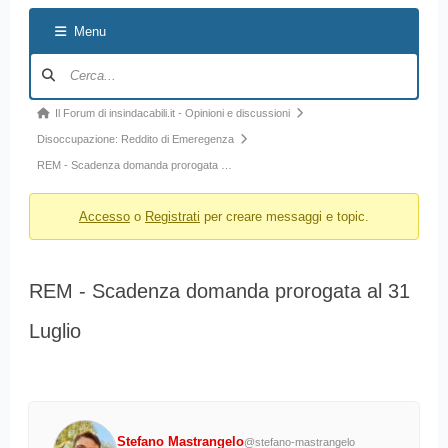
Menu
Navigazione
forum
Forum
Il Forum di insindacabili.it - Opinioni e discussioni
breadcrumbs
Disoccupazione: Reddito di Emeregenza
-
REM - Scadenza domanda prorogata …
Sei
Accesso
o
Registrati
per creare messaggi e topic.
qui:
REM - Scadenza domanda prorogata al 31
Luglio
Stefano Mastrangelo
@stefano-mastrangelo