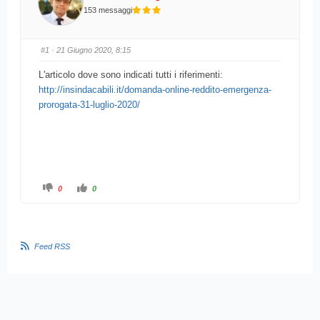
153 messaggi
#1
· 21 Giugno 2020, 8:15
L'articolo dove sono indicati tutti i riferimenti:
http://insindacabili.it/domanda-online-reddito-emergenza-
prorogata-31-luglio-2020/
F
F
0
0
a
a
i
i
c
c
l
l
i
i
c
c
p
p
Feed RSS
e
e
r
r
p
p
o
o
l
l
l
l
i
i
c
c
e
e
i
i