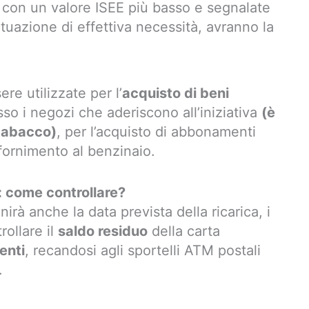
9, con un valore ISEE più basso e segnalate
situazione di effettiva necessità, avranno la
re utilizzate per l’
acquisto di beni
so i negozi che aderiscono all’iniziativa
(è
i tabacco)
, per l’acquisto di abbonamenti
ifornimento al benzinaio.
: come controllare?
irà anche la data prevista della ricarica, i
rollare il
saldo residuo
della carta
enti
, recandosi agli sportelli ATM postali
.