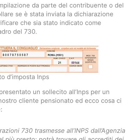
ompilazione da parte del contribuente o del
llare se è stata inviata la dichiarazione
rificare che sia stato indicato come
adro del 730.
to d’imposta Inps
esentato un sollecito all’Inps per un
nostro cliente pensionato ed ecco cosa ci
:
arazioni 730 trasmesse all’INPS dall’Agenzia
 più presto; potrà trovare gli accrediti dei