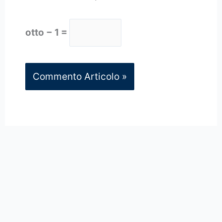
otto − 1 =