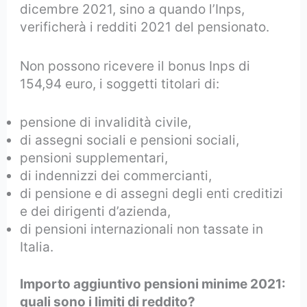
dicembre 2021, sino a quando l’Inps,
verificherà i redditi 2021 del pensionato.
Non possono ricevere il bonus Inps di
154,94 euro, i soggetti titolari di:
pensione di invalidità civile,
di assegni sociali e pensioni sociali,
pensioni supplementari,
di indennizzi dei commercianti,
di pensione e di assegni degli enti creditizi
e dei dirigenti d’azienda,
di pensioni internazionali non tassate in
Italia.
Importo aggiuntivo pensioni minime 2021:
quali sono i limiti di reddito?