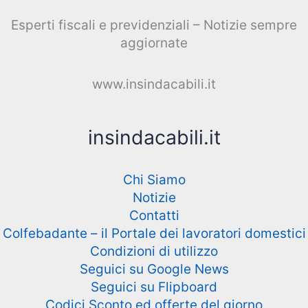
Esperti fiscali e previdenziali – Notizie sempre
aggiornate
www.insindacabili.it
insindacabili.it
Chi Siamo
Notizie
Contatti
Colfebadante – il Portale dei lavoratori domestici
Condizioni di utilizzo
Seguici su Google News
Seguici su Flipboard
Codici Sconto ed offerte del giorno