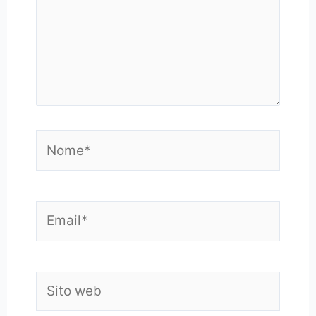
Nome*
Email*
Sito
web