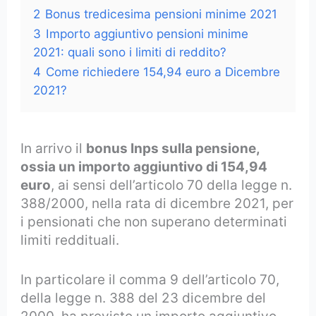
2
Bonus tredicesima pensioni minime 2021
3
Importo aggiuntivo pensioni minime
2021: quali sono i limiti di reddito?
4
Come richiedere 154,94 euro a Dicembre
2021?
In arrivo il
bonus Inps sulla pensione,
ossia un importo aggiuntivo di 154,94
euro
, ai sensi dell’articolo 70 della legge n.
388/2000, nella rata di dicembre 2021, per
i pensionati che non superano determinati
limiti reddituali.
In particolare il comma 9 dell’articolo 70,
della legge n. 388 del 23 dicembre del