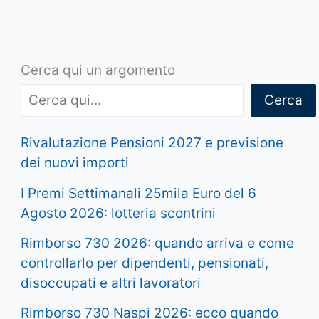
Cerca qui un argomento
Cerca
Rivalutazione Pensioni 2027 e previsione
dei nuovi importi
I Premi Settimanali 25mila Euro del 6
Agosto 2026: lotteria scontrini
Rimborso 730 2026: quando arriva e come
controllarlo per dipendenti, pensionati,
disoccupati e altri lavoratori
Rimborso 730 Naspi 2026: ecco quando