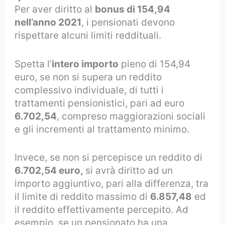
Per aver diritto al
bonus di 154,94
nell’anno 2021
, i pensionati devono
rispettare alcuni limiti reddituali.
Spetta l’
intero importo
pieno di 154,94
euro, se non si supera un reddito
complessivo individuale, di tutti i
trattamenti pensionistici, pari ad euro
6.702,54
, compreso maggiorazioni sociali
e gli incrementi al trattamento minimo.
Invece, se non si percepisce un reddito di
6.702,54 euro
,
si avrà diritto ad un
importo aggiuntivo, pari alla differenza, tra
il limite di reddito massimo di
6.857,48
ed
il reddito effettivamente percepito. Ad
esempio, se un pensionato ha una