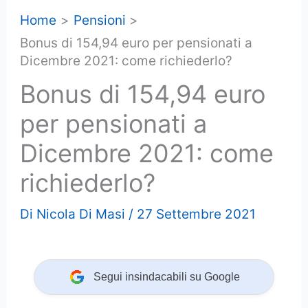
Home
Pensioni
Bonus di 154,94 euro per pensionati a
Dicembre 2021: come richiederlo?
Bonus di 154,94 euro
per pensionati a
Dicembre 2021: come
richiederlo?
Di
Nicola Di Masi
/
27 Settembre 2021
Segui insindacabili su Google