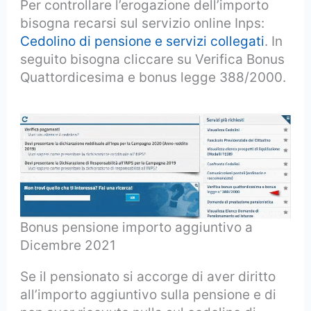
Per controllare l’erogazione dell’importo
bisogna recarsi sul servizio online Inps:
Cedolino di pensione e servizi collegati
. In
seguito bisogna cliccare su Verifica Bonus
Quattordicesima e bonus legge 388/2000.
Bonus pensione importo aggiuntivo a
Dicembre 2021
Se il pensionato si accorge di aver diritto
all’importo aggiuntivo sulla pensione e di