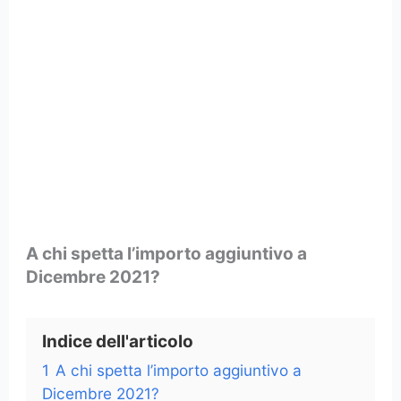
A chi spetta l’importo aggiuntivo a
Dicembre 2021?
Indice dell'articolo
1
A chi spetta l’importo aggiuntivo a
Dicembre 2021?