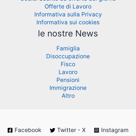
Offerte di Lavoro
Informativa sulla Privacy
Informativa sui cookies
le nostre News
Famiglia
Disoccupazione
Fisco
Lavoro
Pensioni
Immigrazione
Altro
Facebook
Twitter - X
Instagram