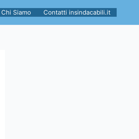
Chi Siamo
Contatti insindacabili.it