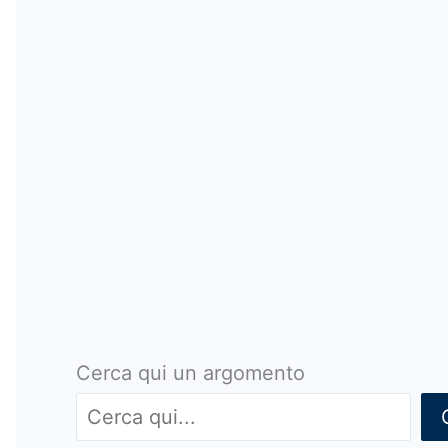
Cerca qui un argomento