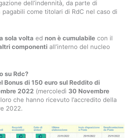
ogazione dell’indennità, da parte di
pagabili come titolari di RdC nel caso di
a sola volta
ed
non è cumulabile
con il
altri componenti
all’interno del nucleo
o su Rdc?
 Bonus di 150 euro sul Reddito di
embre 2022
(mercoledì
30 Novembre
loro che hanno ricevuto l’accredito della
re 2022.