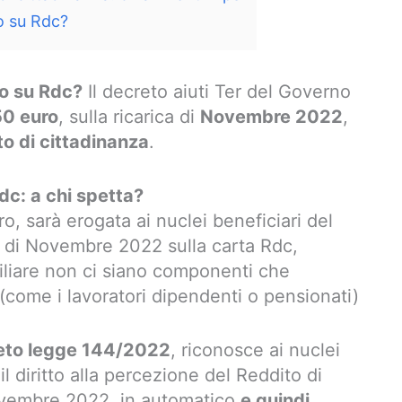
o su Rdc?
o su Rdc?
Il decreto aiuti Ter del Governo
50 euro
, sulla ricarica di
Novembre 2022
,
to di cittadinanza
.
dc: a chi spetta?
o, sarà erogata ai nuclei beneficiari del
e di Novembre 2022 sulla carta Rdc,
iliare non ci siano componenti che
(come i lavoratori dipendenti o pensionati)
reto legge 144/2022
, riconosce ai nuclei
l diritto alla percezione del Reddito di
Novembre 2022, in automatico
e quindi