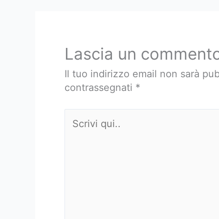
Lascia un comment
Il tuo indirizzo email non sarà pub
contrassegnati
*
Scrivi
qui..