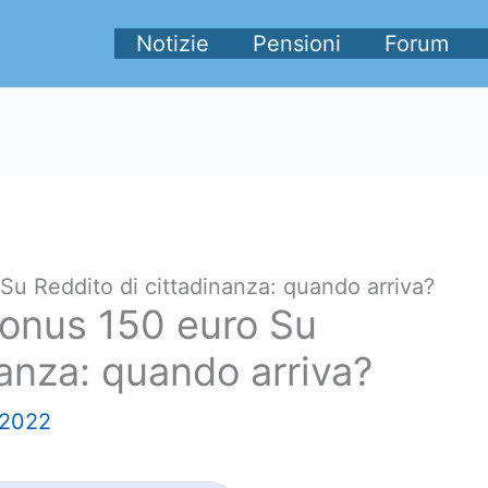
Notizie
Pensioni
Forum
u Reddito di cittadinanza: quando arriva?
onus 150 euro Su
nanza: quando arriva?
 2022