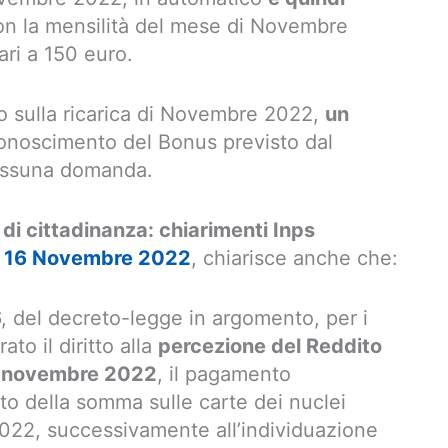
on la mensilità del mese di Novembre
ri a 150 euro.
no sulla ricarica di Novembre 2022,
un
iconoscimento del Bonus previsto dal
nessuna domanda.
di cittadinanza: chiarimenti Inps
el 16 Novembre 2022
, chiarisce anche che:
6, del decreto-legge in argomento, per i
to il diritto alla
percezione del Reddito
di novembre 2022
, il pagamento
dito della somma sulle carte dei nuclei
022, successivamente all’individuazione