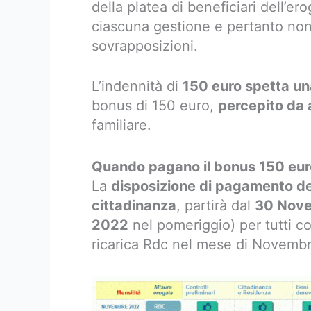
della platea di beneficiari dell’er
ciascuna gestione e pertanto non 
sovrapposizioni.
L’indennità di
150 euro spetta un
bonus di 150 euro,
percepito da 
familiare.
Quando pagano il bonus 150 eur
La
disposizione di pagamento del
cittadinanza
, partirà dal
30 Nov
2022
nel pomeriggio) per tutti co
ricarica Rdc nel mese di Novemb