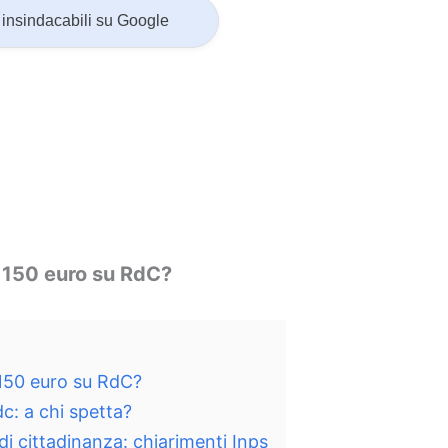
insindacabili su Google
 150 euro su RdC?
 150 euro su RdC?
: a chi spetta?
di cittadinanza: chiarimenti Inps