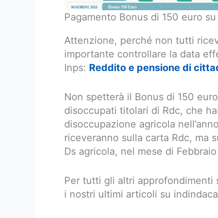
Pagamento Bonus di 150 euro su
Attenzione, perché non tutti ricev
importante controllare la data effe
Inps:
Reddito e pensione di citta
Non spetterà il Bonus di 150 euro 
disoccupati titolari di Rdc, che 
disoccupazione agricola nell’anno 
riceveranno sulla carta Rdc, ma s
Ds agricola, nel mese di Febbrai
Per tutti gli altri approfondiment
i nostri ultimi articoli su indindacab