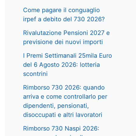
Come pagare il conguaglio
irpef a debito del 730 2026?
Rivalutazione Pensioni 2027 e
previsione dei nuovi importi
I Premi Settimanali 25mila Euro
del 6 Agosto 2026: lotteria
scontrini
Rimborso 730 2026: quando
arriva e come controllarlo per
dipendenti, pensionati,
disoccupati e altri lavoratori
Rimborso 730 Naspi 2026: