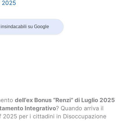
o 2025
insindacabili su Google
amento
dell’ex Bonus “Renzi” di Luglio 2025
ttamento Integrativo
? Quando arriva il
2025 per i cittadini in Disoccupazione