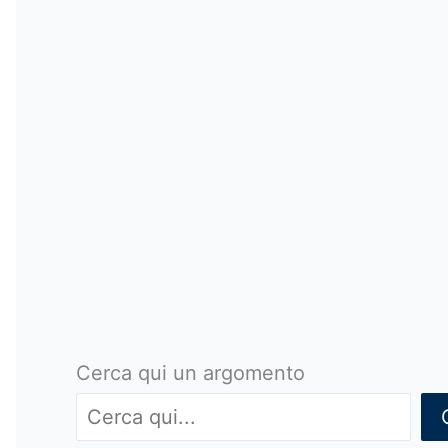
Cerca qui un argomento