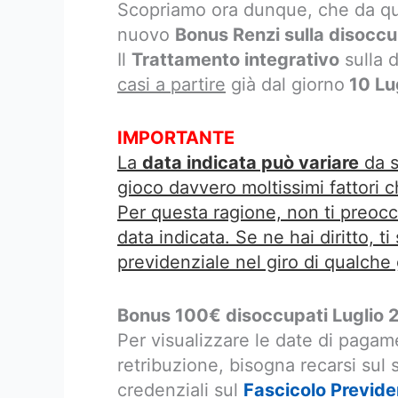
Scopriamo ora dunque, che da qua
nuovo
Bonus Renzi sulla disoccu
Il
Trattamento integrativo
sulla 
casi a partire
già dal giorno
10 Lu
IMPORTANTE
La
data indicata può variare
da s
gioco davvero moltissimi fattori 
Per questa ragione, non ti preocc
data indicata. Se ne hai diritto, ti
previdenziale nel giro di qualche 
Bonus 100€ disoccupati Luglio 20
Per visualizzare le date di pagame
retribuzione, bisogna recarsi sul 
credenziali sul
Fascicolo Previde