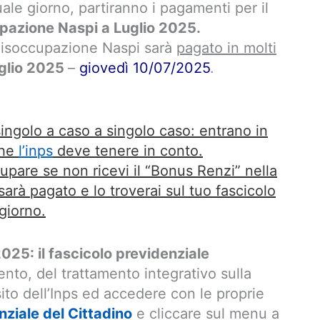
le giorno, partiranno i pagamenti per il
pazione Naspi a Luglio 2025.
.
disoccupazione Naspi sarà
pagato in molti
glio 2025
–
giovedì 10/07/2025
.
ingolo a caso a singolo caso: entrano in
che
l’inps
deve tenere in conto.
upare se non ricevi il “Bonus Renzi” nella
 sarà pagato e lo troverai sul tuo fascicolo
giorno.
25: il fascicolo previdenziale
nto, del trattamento integrativo sulla
sito dell’Inps ed accedere con le proprie
nziale del Cittadino
e cliccare sul menu a