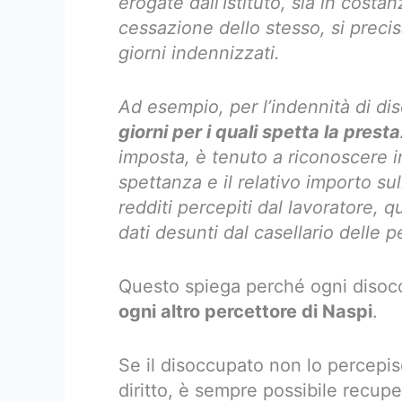
erogate dall’Istituto, sia in costa
cessazione dello stesso, si precis
giorni indennizzati.
Ad esempio, per l’indennità di d
giorni per i quali spetta la prest
imposta, è tenuto a riconoscere i
spettanza e il relativo importo sul
redditi percepiti dal lavoratore, qu
dati desunti dal casellario delle p
Questo spiega perché ogni diso
ogni altro percettore di Naspi
.
Se il disoccupato non lo percepi
diritto, è sempre possibile recupe