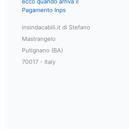
ecco quando arriva il
Pagamento Inps
insindacabili.it di Stefano
Mastrangelo
Putignano (BA)
70017 - Italy