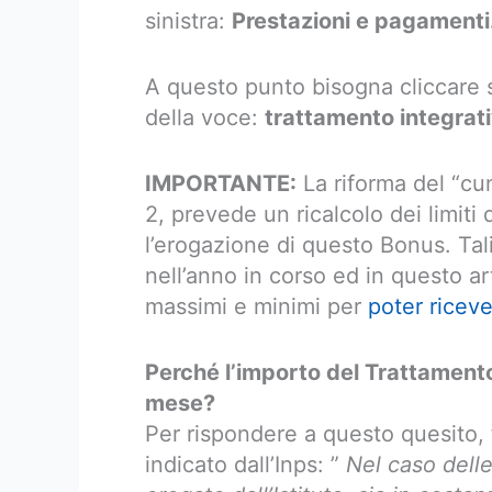
sinistra:
Prestazioni e pagamenti
A questo punto bisogna cliccare s
della voce:
trattamento integrat
IMPORTANTE:
La riforma del “c
2, prevede un ricalcolo dei limiti
l’erogazione di questo Bonus. Tal
nell’anno in corso ed in questo art
massimi e minimi per
poter riceve
Perché l’importo del Trattament
mese?
Per rispondere a questo quesito,
indicato dall’Inps: ”
Nel caso delle