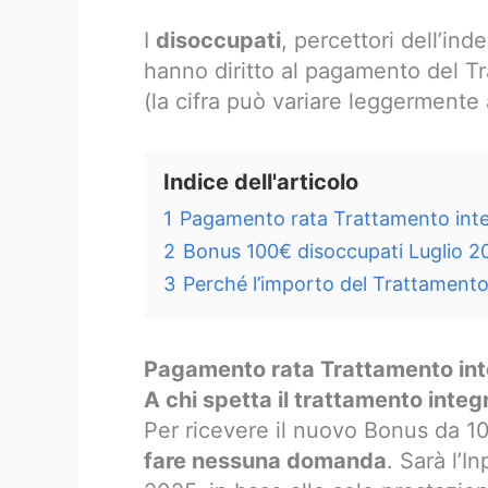
I
disoccupati
, percettori dell’i
hanno diritto al pagamento del Tr
(la cifra può variare leggermente
Indice dell'articolo
1
Pagamento rata Trattamento inte
2
Bonus 100€ disoccupati Luglio 202
3
Perché l’importo del Trattamento
Pagamento rata Trattamento int
A chi spetta il trattamento integ
Per ricevere il nuovo Bonus da 1
fare nessuna domanda
. Sarà l’I