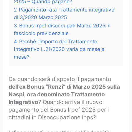
2025 – Quando pagano?
2
Pagamento rata Trattamento integrativo
dl 3/2020 Marzo 2025
3
Bonus Irpef disoccupati Marzo 2025: il
fascicolo previdenziale
4
Perché l’importo del Trattamento
Integrativo L.21/2020 varia da mese a
mese?
Da quando sarà disposto il pagamento
dell’ex Bonus “Renzi” di Marzo 2025 sulla
Naspi, ora denominato Trattamento
Integrativo
? Quando arriva il nuovo
pagamento del Bonus Irpef 2025 per i
cittadini in Disoccupazione Inps?