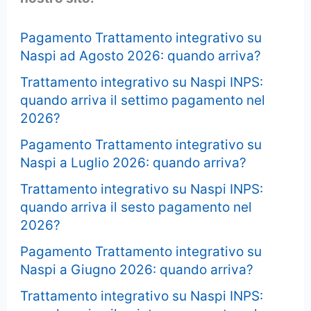
Pagamento Trattamento integrativo su
Naspi ad Agosto 2026: quando arriva?
Trattamento integrativo su Naspi INPS:
quando arriva il settimo pagamento nel
2026?
Pagamento Trattamento integrativo su
Naspi a Luglio 2026: quando arriva?
Trattamento integrativo su Naspi INPS:
quando arriva il sesto pagamento nel
2026?
Pagamento Trattamento integrativo su
Naspi a Giugno 2026: quando arriva?
Trattamento integrativo su Naspi INPS: