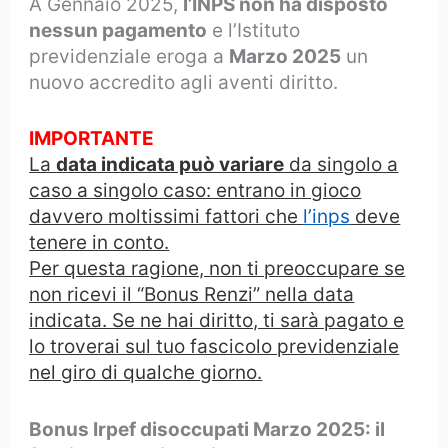
A Gennaio 2025,
l’INPS non ha disposto
nessun pagamento
e l’Istituto
previdenziale eroga a
Marzo 2025
un
nuovo accredito agli aventi diritto.
IMPORTANTE
La
data indicata può variare
da singolo a
caso a singolo caso: entrano in gioco
davvero moltissimi fattori che
l’inps
deve
tenere in conto.
Per questa ragione, non ti preoccupare se
non ricevi il “Bonus Renzi” nella data
indicata. Se ne hai diritto, ti sarà pagato e
lo troverai sul tuo fascicolo previdenziale
nel giro di qualche giorno.
Bonus Irpef disoccupati Marzo 2025: il