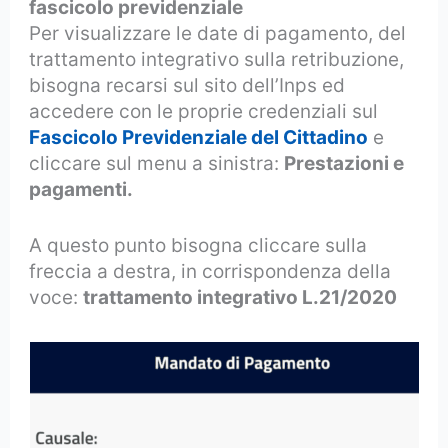
fascicolo previdenziale
Per visualizzare le date di pagamento, del
trattamento integrativo sulla retribuzione,
bisogna recarsi sul sito dell’Inps ed
accedere con le proprie credenziali sul
Fascicolo Previdenziale del Cittadino
e
cliccare sul menu a sinistra:
Prestazioni e
pagamenti.
A questo punto bisogna cliccare sulla
freccia a destra, in corrispondenza della
voce:
trattamento integrativo L.21/2020