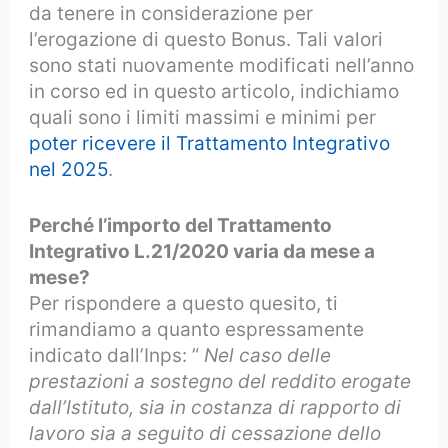
da tenere in considerazione per
l’erogazione di questo Bonus. Tali valori
sono stati nuovamente modificati nell’anno
in corso ed in questo articolo, indichiamo
quali sono i limiti massimi e minimi per
poter ricevere il Trattamento Integrativo
nel 2025
.
Perché l’importo del Trattamento
Integrativo L.21/2020 varia da mese a
mese?
Per rispondere a questo quesito, ti
rimandiamo a quanto espressamente
indicato dall’Inps: ”
Nel caso delle
prestazioni a sostegno del reddito erogate
dall’Istituto, sia in costanza di rapporto di
lavoro sia a seguito di cessazione dello