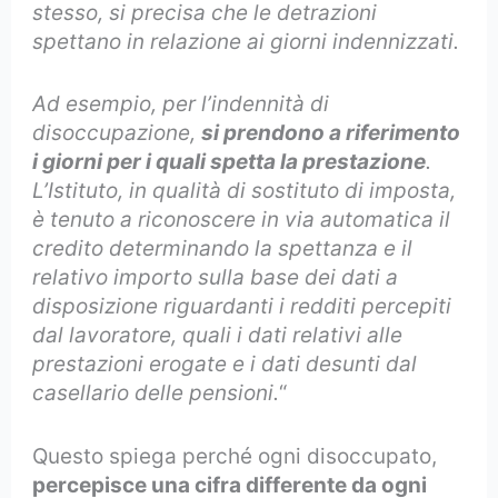
stesso, si precisa che le detrazioni
spettano in relazione ai giorni indennizzati.
Ad esempio, per l’indennità di
disoccupazione,
si prendono a riferimento
i giorni per i quali spetta la prestazione
.
L’Istituto, in qualità di sostituto di imposta,
è tenuto a riconoscere in via automatica il
credito determinando la spettanza e il
relativo importo sulla base dei dati a
disposizione riguardanti i redditi percepiti
dal lavoratore, quali i dati relativi alle
prestazioni erogate e i dati desunti dal
casellario delle pensioni.
“
Questo spiega perché ogni disoccupato,
percepisce una cifra differente da ogni