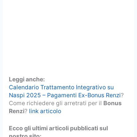
Leggi anche:
Calendario Trattamento Integrativo su
Naspi 2025 – Pagamenti Ex-Bonus Renzi
?
Come richiedere gli arretrati per il
Bonus
Renzi
?
link articolo
Ecco gli ultimi articoli pubblicati sul
nostro sito: