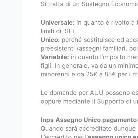
Si tratta di un Sostegno Economi
Universale:
in quanto è rivolto a t
limiti di ISEE.
Unico:
perché sostituisce ed acc
preesistenti (assegni familiari, bo
Variabile:
in quanto l’importo me
figli. In generale, va da un mini
minorenni e da 25€ a 85€ per i mag
Le domande per AUU possono esse
oppure mediante il Supporto di u
Inps
Assegno Unico pagamento
Quando sarà accreditato dunque 
L’accredito per l’
assegno unico e