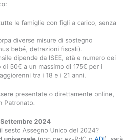
co:
utte le famiglie con figli a carico, senza
orpa diverse misure di sostegno
nus bebé, detrazioni fiscali).
nsile dipende da ISEE, età e numero dei
mo di 50€ a un massimo di 175€ per i
giorenni tra i 18 e i 21 anni.
re presentate o direttamente online,
n Patronato.
 Settembre 2024
il sesto Assegno Unico del 2024?
d universale
(non per ex-RdC o
ADI
), sarà