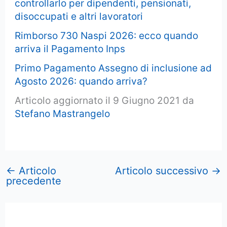
controllarlo per dipendenti, pensionati,
disoccupati e altri lavoratori
Rimborso 730 Naspi 2026: ecco quando
arriva il Pagamento Inps
Primo Pagamento Assegno di inclusione ad
Agosto 2026: quando arriva?
Articolo aggiornato il 9 Giugno 2021 da
Stefano Mastrangelo
←
Articolo
Articolo successivo
→
precedente