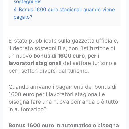
sostegni Bis
4
Bonus 1600 euro stagionali quando viene
pagato?
E’ stato pubblicato sulla gazzetta ufficiale,
il decreto sostegni Bis, con l’istituzione di
un nuovo
bonus di 1600 euro, per i
lavoratori stagionali
del settore turismo e
per i settori diversi dal turismo.
Quando arrivano i pagamenti del bonus di
1600 euro per i lavoratori stagionali e
bisogna fare una nuova domanda o è tutto
in automatico?
Bonus 1600 euro in automatico o bisogna