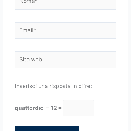
Email*
Sito
web
Inserisci una risposta in cifre:
quattordici − 12 =