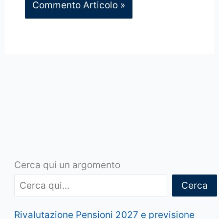
Cerca qui un argomento
Cerca
Rivalutazione Pensioni 2027 e previsione