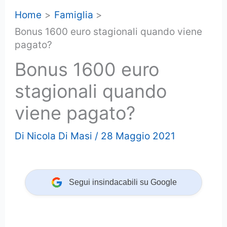
Home
Famiglia
Bonus 1600 euro stagionali quando viene
pagato?
Bonus 1600 euro
stagionali quando
viene pagato?
Di
Nicola Di Masi
/
28 Maggio 2021
Segui insindacabili su Google