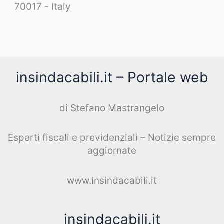
70017 - Italy
insindacabili.it – Portale web
di Stefano Mastrangelo
Esperti fiscali e previdenziali – Notizie sempre
aggiornate
www.insindacabili.it
insindacabili.it