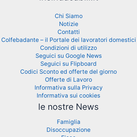
Chi Siamo
Notizie
Contatti
Colfebadante – il Portale dei lavoratori domestici
Condizioni di utilizzo
Seguici su Google News
Seguici su Flipboard
Codici Sconto ed offerte del giorno
Offerte di Lavoro
Informativa sulla Privacy
Informativa sui cookies
le nostre News
Famiglia
Disoccupazione