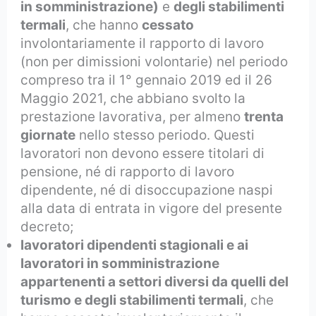
in somministrazione)
e
degli stabilimenti
termali
, che hanno
cessato
involontariamente il rapporto di lavoro
(non per dimissioni volontarie) nel periodo
compreso tra il 1° gennaio 2019 ed il 26
Maggio 2021, che abbiano svolto la
prestazione lavorativa, per almeno
trenta
giornate
nello stesso periodo. Questi
lavoratori non devono essere titolari di
pensione, né di rapporto di lavoro
dipendente, né di disoccupazione naspi
alla data di entrata in vigore del presente
decreto;
lavoratori dipendenti stagionali e ai
lavoratori in somministrazione
appartenenti a settori diversi da quelli del
turismo e degli stabilimenti termali
, che