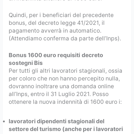
Quindi, per i beneficiari del precedente
bonus, del decreto legge 41/2021, il
pagamento avverrà in automatico.
(Attendiamo conferma da parte dell’Inps).
Bonus 1600 euro requisiti
decreto
sostegni Bis
Per tutti gli altri lavoratori stagionali, ossia
per coloro che non hanno percepito nulla,
dovranno inoltrare una domanda online
all’Inps, entro il 31 Luglio 2021. Posso
ottenere la nuova indennità di 1600 euro i:
lavoratori dipendenti stagionali del
settore del turismo (anche per i lavoratori