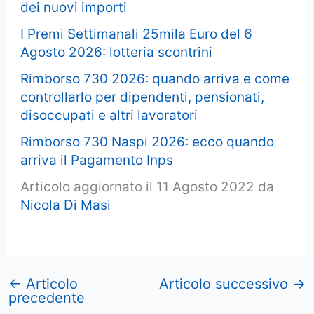
dei nuovi importi
I Premi Settimanali 25mila Euro del 6
Agosto 2026: lotteria scontrini
Rimborso 730 2026: quando arriva e come
controllarlo per dipendenti, pensionati,
disoccupati e altri lavoratori
Rimborso 730 Naspi 2026: ecco quando
arriva il Pagamento Inps
Articolo aggiornato il 11 Agosto 2022 da
Nicola Di Masi
←
Articolo
Articolo successivo
→
precedente