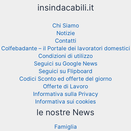
insindacabili.it
Chi Siamo
Notizie
Contatti
Colfebadante – il Portale dei lavoratori domestici
Condizioni di utilizzo
Seguici su Google News
Seguici su Flipboard
Codici Sconto ed offerte del giorno
Offerte di Lavoro
Informativa sulla Privacy
Informativa sui cookies
le nostre News
Famiglia