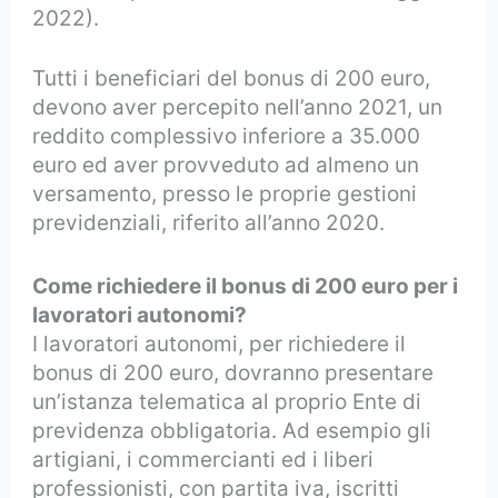
2022).
Tutti i beneficiari del bonus di 200 euro,
devono aver percepito nell’anno 2021, un
reddito complessivo inferiore a 35.000
euro ed aver provveduto ad almeno un
versamento, presso le proprie gestioni
previdenziali, riferito all’anno 2020.
Come richiedere il bonus di 200 euro per i
lavoratori autonomi?
I lavoratori autonomi, per richiedere il
bonus di 200 euro, dovranno presentare
un’istanza telematica al proprio Ente di
previdenza obbligatoria. Ad esempio gli
artigiani, i commercianti ed i liberi
professionisti, con partita iva, iscritti