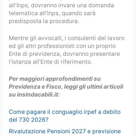
all’Inps, dovranno invare una domanda
telematica all’Inps, quando sarà
predisposta la procedura.
Mentre gli avvocati, i consulenti del lavoro
ed gli altri professionisti con un proprio
Ente di previdenza, dovranno presentare
l’istanza all’Ente di riferimento.
Per maggiori approfondimenti su
Previdenza e Fisco, leggi gli ultimi articoli
su insindacabili.it:
Come pagare il conguaglio irpef a debito
del 730 2026?
Rivalutazione Pensioni 2027 e previsione