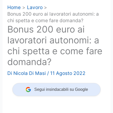
Home
Lavoro
Bonus 200 euro ai lavoratori autonomi: a
chi spetta e come fare domanda?
Bonus 200 euro ai
lavoratori autonomi: a
chi spetta e come fare
domanda?
Di
Nicola Di Masi
/
11 Agosto 2022
Segui insindacabili su Google