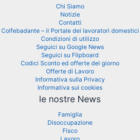
Chi Siamo
Notizie
Contatti
Colfebadante – il Portale dei lavoratori domestici
Condizioni di utilizzo
Seguici su Google News
Seguici su Flipboard
Codici Sconto ed offerte del giorno
Offerte di Lavoro
Informativa sulla Privacy
Informativa sui cookies
le nostre News
Famiglia
Disoccupazione
Fisco
Lavoro