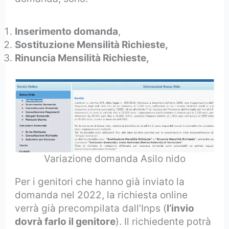
Inserimento domanda
,
Sostituzione Mensilità Richieste,
Rinuncia Mensilità Richieste,
Variazione domanda Asilo nido
Per i genitori che hanno già inviato la
domanda nel 2022, la richiesta online
verrà già precompilata dall’Inps (
l’invio
dovrà farlo il genitore
). Il richiedente potrà