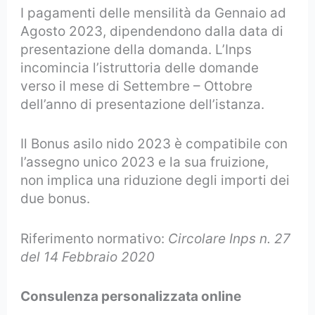
I pagamenti delle mensilità da Gennaio ad
Agosto 2023, dipendendono dalla data di
presentazione della domanda. L’Inps
incomincia l’istruttoria delle domande
verso il mese di Settembre – Ottobre
dell’anno di presentazione dell’istanza.
Il Bonus asilo nido 2023 è compatibile con
l’assegno unico 2023 e la sua fruizione,
non implica una riduzione degli importi dei
due bonus.
Riferimento normativo:
Circolare Inps n. 27
del 14 Febbraio 2020
Consulenza personalizzata online