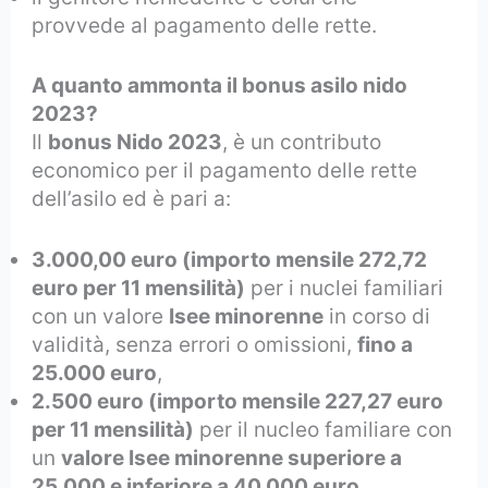
provvede al pagamento delle rette.
A quanto ammonta il bonus asilo nido
2023?
Il
bonus Nido 2023
, è un contributo
economico per il pagamento delle rette
dell’asilo ed è pari a:
3.000,00 euro (importo mensile 272,72
euro per 11 mensilità)
per i nuclei familiari
con un valore
Isee minorenne
in corso di
validità, senza errori o omissioni,
fino a
25.000 euro
,
2.500 euro (importo mensile 227,27 euro
per 11 mensilità
)
per il nucleo familiare con
un
valore Isee minorenne superiore a
25.000 e inferiore a 40.000 euro,