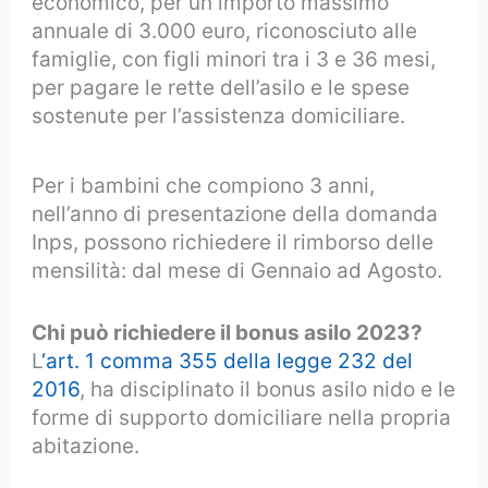
economico, per un importo massimo
annuale di 3.000 euro, riconosciuto alle
famiglie, con figli minori tra i 3 e 36 mesi,
per pagare le rette dell’asilo e le spese
sostenute per l’assistenza domiciliare.
Per i bambini che compiono 3 anni,
nell’anno di presentazione della domanda
Inps, possono richiedere il rimborso delle
mensilità: dal mese di Gennaio ad Agosto.
Chi può richiedere il bonus asilo 2023?
L
‘art. 1 comma 355 della legge 232 del
2016
, ha disciplinato il bonus asilo nido e le
forme di supporto domiciliare nella propria
abitazione.