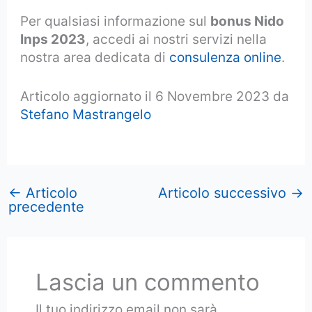
Per qualsiasi informazione sul
bonus Nido
Inps 2023
, accedi ai nostri servizi nella
nostra area dedicata di
consulenza online
.
Articolo aggiornato il 6 Novembre 2023 da
Stefano Mastrangelo
←
Articolo
Articolo successivo
→
precedente
Lascia un commento
Il tuo indirizzo email non sarà