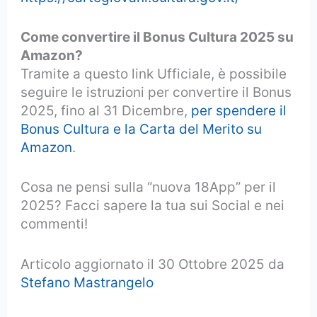
Come convertire il Bonus Cultura 2025 su
Amazon?
Tramite a questo link Ufficiale, è possibile
seguire le istruzioni per convertire il Bonus
2025, fino al 31 Dicembre,
per spendere il
Bonus Cultura e la Carta del Merito su
Amazon
.
Cosa ne pensi sulla “nuova 18App” per il
2025? Facci sapere la tua sui Social e nei
commenti!
Articolo aggiornato il 30 Ottobre 2025 da
Stefano Mastrangelo