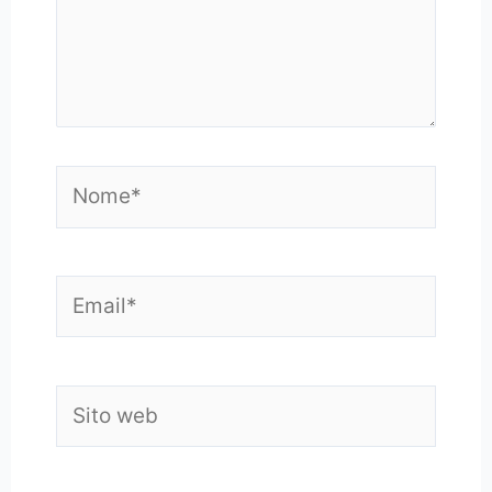
Nome*
Email*
Sito
web