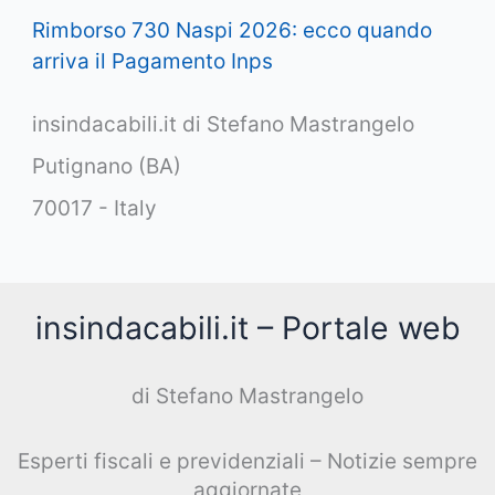
Rimborso 730 Naspi 2026: ecco quando
arriva il Pagamento Inps
insindacabili.it di Stefano Mastrangelo
Putignano (BA)
70017 - Italy
insindacabili.it – Portale web
di Stefano Mastrangelo
Esperti fiscali e previdenziali – Notizie sempre
aggiornate