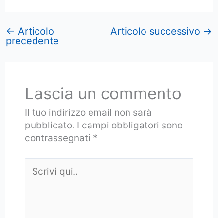
←
Articolo
Articolo successivo
→
precedente
Lascia un commento
Il tuo indirizzo email non sarà
pubblicato.
I campi obbligatori sono
contrassegnati
*
Scrivi
qui..