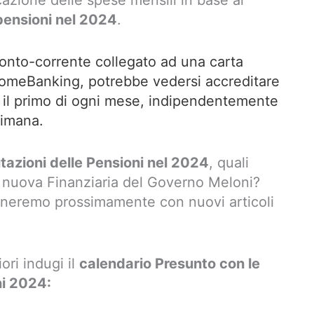
icazione delle spese mensili in base al
pensioni nel 2024
.
onto-corrente collegato ad una carta
HomeBanking, potrebbe vedersi accreditare
à il primo di ogni mese, indipendentemente
ttimana.
utazioni delle Pensioni nel 2024
, quali
a nuova Finanziaria del Governo Meloni?
orneremo prossimamente con nuovi articoli
ori indugi il
calendario Presunto con le
ni 2024: