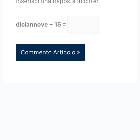
Inserisci una risposta in cifre:
diciannove − 15 =