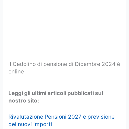
il Cedolino di pensione di Dicembre 2024 è
online
Leggi gli ultimi articoli pubblicati sul
nostro sito:
Rivalutazione Pensioni 2027 e previsione
dei nuovi importi