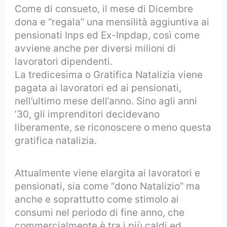
Come di consueto, il mese di Dicembre
dona e “regala” una mensilità aggiuntiva ai
pensionati Inps ed Ex-Inpdap, così come
avviene anche per diversi milioni di
lavoratori dipendenti.
La tredicesima o Gratifica Natalizia viene
pagata ai lavoratori ed ai pensionati,
nell’ultimo mese dell’anno. Sino agli anni
’30, gli imprenditori decidevano
liberamente, se riconoscere o meno questa
gratifica natalizia.
Attualmente viene elargita ai lavoratori e
pensionati, sia come “dono Natalizio” ma
anche e soprattutto come stimolo ai
consumi nel periodo di fine anno, che
commercialmente è tra i più caldi ed