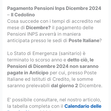
Pagamento Pensioni Inps Dicembre 2024
–
Il Cedolino
Cosa succede con i tempi di accredito nel
mese di
Dicembre?
il pagamento delle
Pensioni INPS avverrà in maniera
anticipata presso le sedi di
Poste Italiane
?
Lo Stato di Emergenza (sanitario) è
terminato lo scorso anno e
detto ciò, le
Pensioni di Dicembre 2024 non saranno
pagate in Anticipo
per cui, presso Poste
Italiane ed Istituti di Credito, le somme
saranno prelevabili
dal giorno 2
Dicembre.
E’ possibile consultare, nel nostro articolo,
la tabella completa con il
Calendario delle