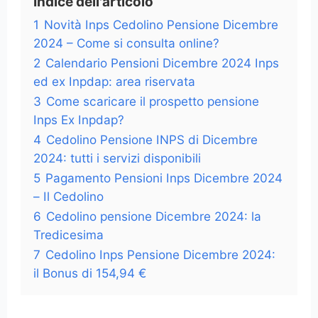
Indice dell'articolo
1
Novità Inps Cedolino Pensione Dicembre
2024 – Come si consulta online?
2
Calendario Pensioni Dicembre 2024 Inps
ed ex Inpdap: area riservata
3
Come scaricare il prospetto pensione
Inps Ex Inpdap?
4
Cedolino Pensione INPS di Dicembre
2024: tutti i servizi disponibili
5
Pagamento Pensioni Inps Dicembre 2024
– Il Cedolino
6
Cedolino pensione Dicembre 2024: la
Tredicesima
7
Cedolino Inps Pensione Dicembre 2024:
il Bonus di 154,94 €