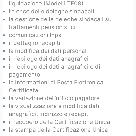
liquidazione (Modelli TE08)
l’elenco delle deleghe sindacali
la gestione delle deleghe sindacali su
trattamenti pensionistici
comunicazioni Inps
il dettaglio recapiti
la modifica dei dati personali
il riepilogo dei dati anagrafici
il riepilogo dei dati anagrafici e di
pagamento
le informazioni di Posta Elettronica
Certificata
la variazione dell’ufficio pagatore
la visualizzazione e modifica dati
anagrafici, indirizzo e recapiti
il recupero della Certificazione Unica
la stampa della Certificazione Unica