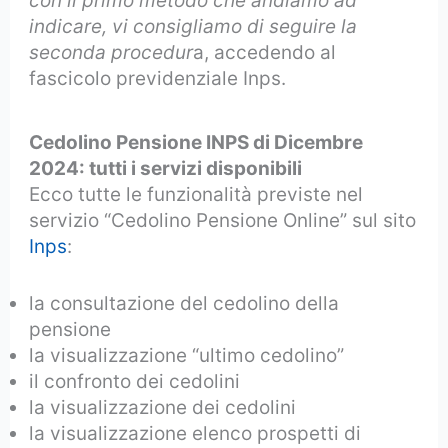
con il primo metodo che andiamo ad
indicare, vi consigliamo di seguire la
seconda procedur
a, accedendo al
fascicolo previdenziale Inps.
Cedolino Pensione INPS di Dicembre
2024: tutti i servizi disponibili
Ecco tutte le funzionalità previste nel
servizio “Cedolino Pensione Online” sul sito
Inps
:
la consultazione del cedolino della
pensione
la visualizzazione “ultimo cedolino”
il confronto dei cedolini
la visualizzazione dei cedolini
la visualizzazione elenco prospetti di