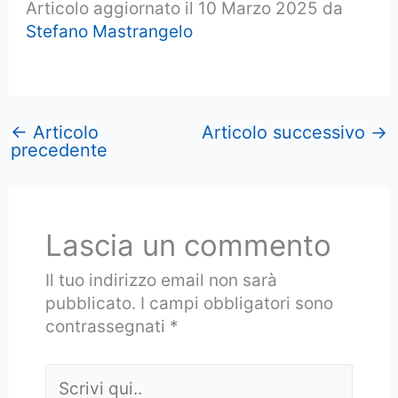
Articolo aggiornato il 10 Marzo 2025 da
Stefano Mastrangelo
←
Articolo
Articolo successivo
→
precedente
Lascia un commento
Il tuo indirizzo email non sarà
pubblicato.
I campi obbligatori sono
contrassegnati
*
Scrivi
qui..