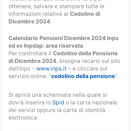
ottenere, salvare e stampare tutte le
informazioni relative al
Cedolino di
Dicembre 2024
.
Calendario
Pensioni Dicembre 2024 Inps
ed ex Inpdap: area riservata
Per controllare il
Cedolino della Pensione
di Dicembre 2024
, bisogna recarsi sul sito
dell’Inps –
www.inps.it
– e cliccare sul
servizio online: “
cedolino della pensione
“.
Si aprirà una schermata nella quale si
dovrà inserire lo
Spid
o la carta nazionale
dei servizi oppure la carta di identità
elettronica: