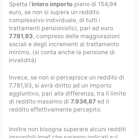
Spetta l’
intero importo
pieno di 154,94
euro, se non si supera un reddito
complessivo individuale, di tutti i
trattamenti pensionistici, pari ad euro
7.781,93
, compreso delle maggiorazioni
sociali e degli incrementi al trattamento
minimo. (si conta anche la pensione di
invalidità)
Invece, se non si percepisce un reddito di
7.781,93,
si avrà diritto ad un importo
aggiuntivo, pari alla differenza, tra il limite
di reddito massimo di
7.936,87
ed il
reddito effettivamente percepito.
Inoltre non bisogna superare alcuni redditi
imponibili Irpef che saranno indicati sul