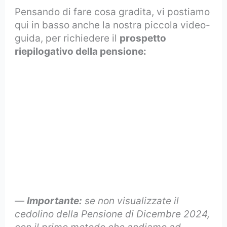
Pensando di fare cosa gradita, vi postiamo
qui in basso anche la nostra piccola video-
guida, per richiedere il
prospetto
riepilogativo della pensione:
—
Importante:
se non visualizzate il
cedolino della Pensione di Dicembre 2024,