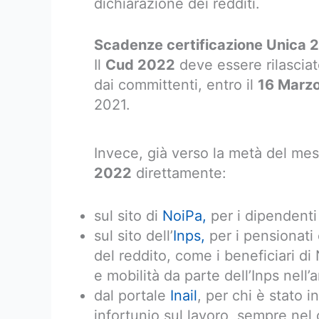
dichiarazione dei redditi.
Scadenze certificazione Unica 
Il
Cud 2022
deve essere rilasciat
dai committenti, entro il
16 Marz
2021.
Invece, già verso la metà del me
2022
direttamente:
sul sito di
NoiPa,
per i dipendenti 
sul sito dell’
Inps,
per i pensionati 
del reddito, come i beneficiari di
e mobilità da parte dell’Inps nell’
dal portale
Inail
, per chi è stato i
infortunio sul lavoro, sempre nel 