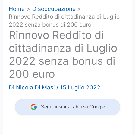
Home
Disoccupazione
Rinnovo Reddito di cittadinanza di Luglio
2022 senza bonus di 200 euro
Rinnovo Reddito di
cittadinanza di Luglio
2022 senza bonus di
200 euro
Di
Nicola Di Masi
/
15 Luglio 2022
Segui insindacabili su Google