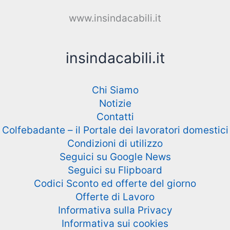
www.insindacabili.it
insindacabili.it
Chi Siamo
Notizie
Contatti
Colfebadante – il Portale dei lavoratori domestici
Condizioni di utilizzo
Seguici su Google News
Seguici su Flipboard
Codici Sconto ed offerte del giorno
Offerte di Lavoro
Informativa sulla Privacy
Informativa sui cookies