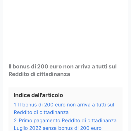
Il bonus di 200 euro non arriva a tutti sul
Reddito di cittadinanza
Indice dell'articolo
1
Il bonus di 200 euro non arriva a tutti sul
Reddito di cittadinanza
2
Primo pagamento Reddito di cittadinanza
Luglio 2022 senza bonus di 200 euro