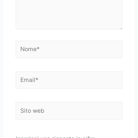
Nome*
Email*
Sito
web