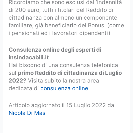
Ricordiamo che sono esclusi dall’indennità
di 200 euro, tutti i titolari del Reddito di
cittadinanza con almeno un componente
familiare, già beneficiario del Bonus. (come
i pensionati ed i lavoratori dipendenti)
Consulenza online degli esperti di
insindacabili.it
Hai bisogno di una consulenza telefonica
sul
primo Reddito di cittadinanza di Luglio
2022?
Visita subito la nostra area
dedicata di
consulenza online
.
Articolo aggiornato il 15 Luglio 2022 da
Nicola Di Masi