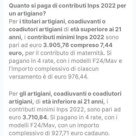
Quanto si paga di contributi Inps 2022 per
un artigiano?
Per
i titolari artigiani, coadiuvanti o
coadiutori artigiani
di
età superiore ai 21
anni,
i
contributi minimi Inps 2022
sono
pari ad euro
3.905,76 compreso 7,44
euro,
per il contributo di maternità
.
Si
pagano in 4 rate, con i modelli F24/Mav e
l’importo complessivo di ciascun
versamento è di euro 976,44.
Per
gli artigiani, coadiuvanti o coadiutori
artigiani,
di
età inferiore ai 21 anni,
i
contributi minimi Inps 2022, sono pari ad
euro
3.710,84.
Si pagano in 4 rate, con i
modelli F24/Mav, con un importo
complessivo di 927,71 euro cadauno.