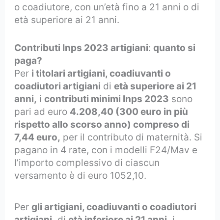
o coadiutore, con un’età fino a 21 anni o di
età superiore ai 21 anni.
Contributi Inps 2023 artigiani
:
quanto si
paga?
Per
i titolari artigiani, coadiuvanti o
coadiutori artigiani
di
età superiore ai 21
anni,
i
contributi minimi Inps 2023
sono
pari ad euro
4.208,40 (300 euro in più
rispetto allo scorso anno) compreso di
7,44 euro,
per il contributo di maternità.
Si
pagano in 4 rate, con i modelli F24/Mav e
l’importo complessivo di ciascun
versamento è di euro 1052,10.
Per
gli artigiani, coadiuvanti o coadiutori
artigiani,
di
età inferiore ai 21 anni,
i