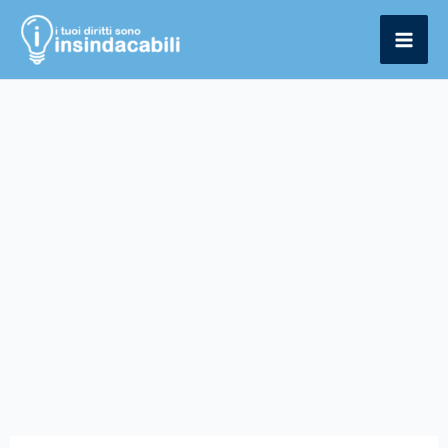
Vai
al
contenuto