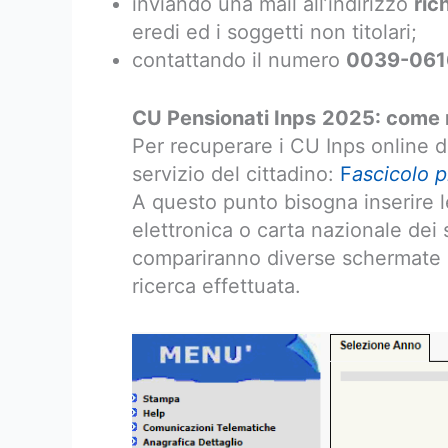
inviando una mail all’indirizzo
ric
eredi ed i soggetti non titolari;
contattando il numero
0039-061
CU Pensionati Inps
2025: come r
Per recuperare i CU Inps online d
servizio del cittadino:
F
ascicolo p
A questo punto bisogna inserire le
elettronica o carta nazionale dei 
compariranno diverse schermate in
ricerca effettuata.