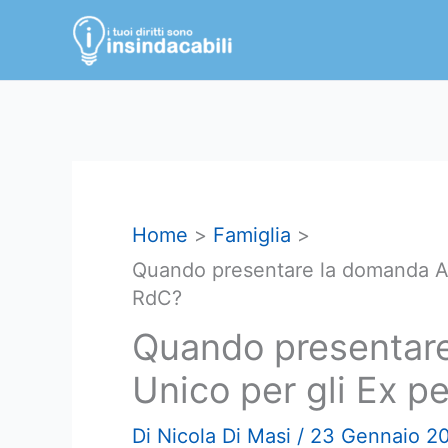
Vai
al
contenuto
Home
Famiglia
Quando presentare la domanda As
RdC?
Quando presentar
Unico per gli Ex p
Di
Nicola Di Masi
/
23 Gennaio 2