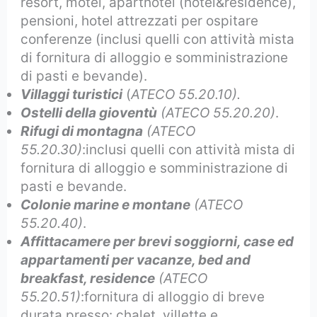
resort, motel, aparthotel (hotel&residence),
pensioni, hotel attrezzati per ospitare
conferenze (inclusi quelli con attività mista
di fornitura di alloggio e somministrazione
di pasti e bevande).
Villaggi turistici
(
ATECO 55.20.10).
Ostelli della gioventù
(ATECO 55.20.20)
.
Rifugi di montagna
(ATECO
55.20.30)
:inclusi quelli con attività mista di
fornitura di alloggio e somministrazione di
pasti e bevande.
Colonie marine e montane
(ATECO
55.20.40)
.
Affittacamere per brevi soggiorni, case ed
appartamenti per vacanze, bed and
breakfast, residence
(ATECO
55.20.51)
:fornitura di alloggio di breve
durata presso: chalet, villette e