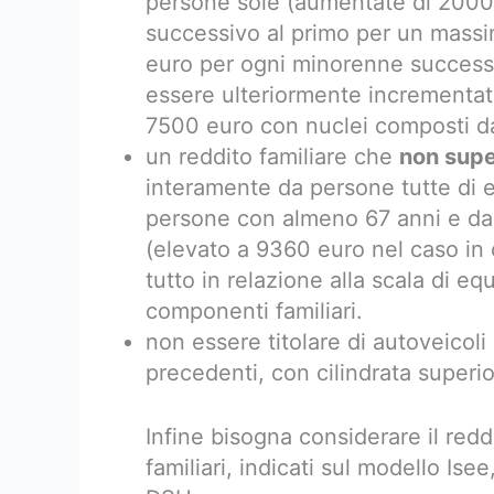
persone sole (aumentate di 2000
successivo al primo per un massimo
euro per ogni minorenne successi
essere ulteriormente incrementati 
7500 euro con nuclei composti da 
un reddito familiare che
non supe
interamente da persone tutte di e
persone con almeno 67 anni e da alt
(elevato a 9360 euro nel caso in c
tutto in relazione alla scala di e
componenti familiari.
non essere titolare di autoveicoli
precedenti, con cilindrata superi
Infine bisogna considerare il reddi
familiari, indicati sul modello Isee