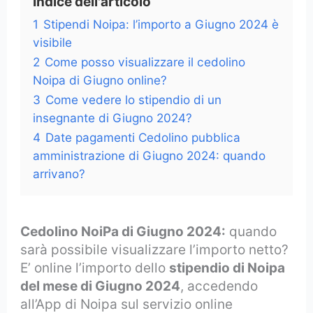
Indice dell'articolo
1
Stipendi Noipa: l’importo a Giugno 2024 è
visibile
2
Come posso visualizzare il cedolino
Noipa di Giugno online?
3
Come vedere lo stipendio di un
insegnante di Giugno 2024?
4
Date pagamenti Cedolino pubblica
amministrazione di Giugno 2024: quando
arrivano?
Cedolino NoiPa di Giugno 2024:
quando
sarà possibile visualizzare l’importo netto?
E’ online l’importo dello
stipendio di Noipa
del mese di Giugno 2024
, accedendo
all’App di Noipa sul servizio online