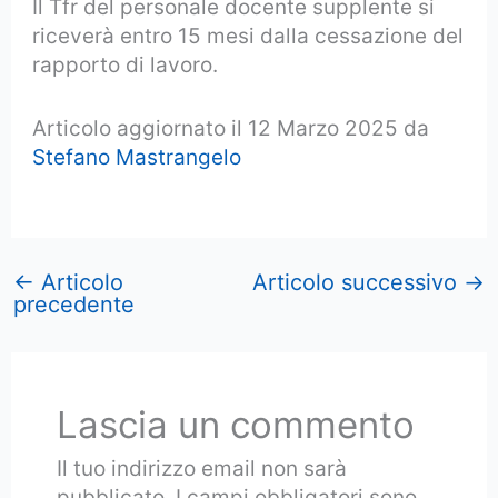
Il Tfr del personale docente supplente si
riceverà entro 15 mesi dalla cessazione del
rapporto di lavoro.
Articolo aggiornato il 12 Marzo 2025 da
Stefano Mastrangelo
←
Articolo
Articolo successivo
→
precedente
Lascia un commento
Il tuo indirizzo email non sarà
pubblicato.
I campi obbligatori sono