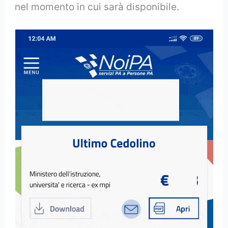
nel momento in cui sarà disponibile.