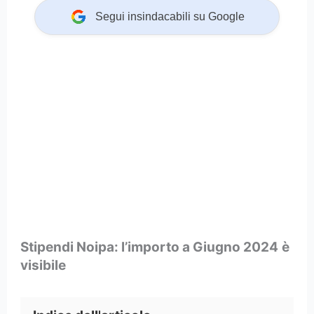
Segui insindacabili su Google
Stipendi Noipa: l’importo a Giugno 2024
è
visibile