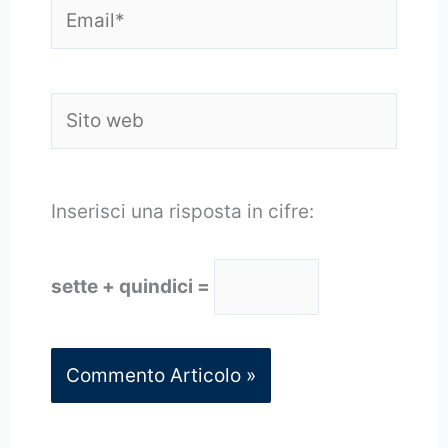
Email*
Sito
web
Inserisci una risposta in cifre:
sette + quindici =