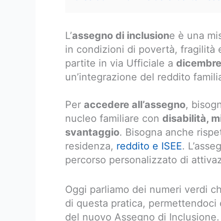
L’
assegno di inclusion
e è una mi
in condizioni di povertà, fragili
partite in via Ufficiale a
dicembr
un’integrazione del reddito familia
Per
accedere all’assegno
, bisog
nucleo familiare con
disabilità, 
svantaggio
. Bisogna anche rispet
residenza,
reddito e ISEE
. L’asse
percorso personalizzato di attivaz
Oggi parliamo dei numeri verdi c
di questa pratica, permettendoci
del nuovo Assegno di Inclusione.