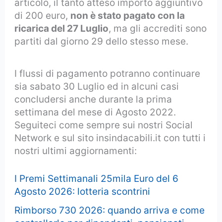
articolo, il tanto atteso importo aggiuntivo
di 200 euro,
non è stato pagato con la
ricarica del 27 Luglio
, ma gli accrediti sono
partiti dal giorno 29 dello stesso mese.
I flussi di pagamento potranno continuare
sia sabato 30 Luglio ed in alcuni casi
concludersi anche durante la prima
settimana del mese di Agosto 2022.
Seguiteci come sempre sui nostri Social
Network e sul sito insindacabili.it con tutti i
nostri ultimi aggiornamenti:
I Premi Settimanali 25mila Euro del 6
Agosto 2026: lotteria scontrini
Rimborso 730 2026: quando arriva e come