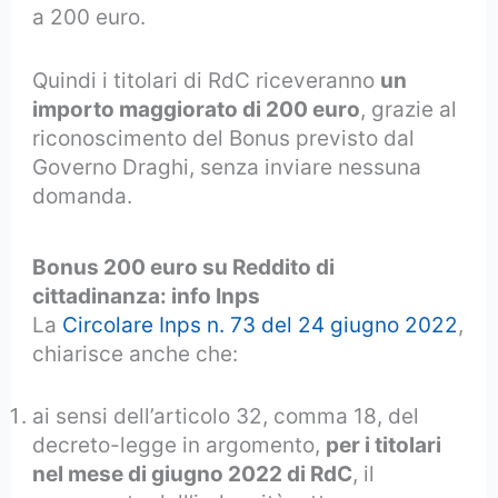
a 200 euro.
Quindi i titolari di RdC riceveranno
un
importo maggiorato di 200 euro
, grazie al
riconoscimento del Bonus previsto dal
Governo Draghi, senza inviare nessuna
domanda.
Bonus 200 euro su Reddito di
cittadinanza: info Inps
La
Circolare Inps n. 73 del 24 giugno 2022
,
chiarisce anche che:
ai sensi dell’articolo 32, comma 18, del
decreto-legge in argomento,
per i titolari
nel mese di giugno 2022 di RdC
, il