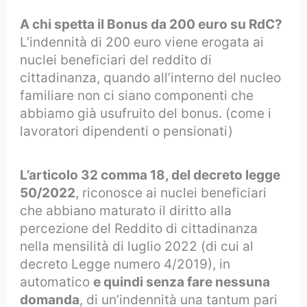
A chi spetta il Bonus da 200 euro su RdC?
L’indennità di 200 euro viene erogata ai
nuclei beneficiari del reddito di
cittadinanza, quando all’interno del nucleo
familiare non ci siano componenti che
abbiamo già usufruito del bonus. (come i
lavoratori dipendenti o pensionati)
L’articolo 32 comma 18, del decreto legge
50/2022
, riconosce ai nuclei beneficiari
che abbiano maturato il diritto alla
percezione del Reddito di cittadinanza
nella mensilità di luglio 2022 (di cui al
decreto Legge numero 4/2019), in
automatico
e quindi senza fare nessuna
domanda
, di un’indennità una tantum pari