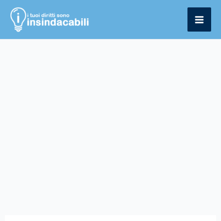
Vai
al
contenuto