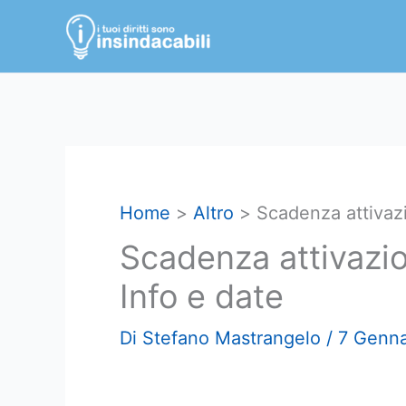
Vai
al
contenuto
Home
Altro
Scadenza attivaz
Scadenza attivazi
Info e date
Di
Stefano Mastrangelo
/
7 Genn