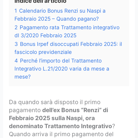
Indice dell'articolo
1
Calendario Bonus Renzi su Naspi a
Febbraio 2025 – Quando pagano?
2
Pagamento rata Trattamento integrativo
dl 3/2020 Febbraio 2025
3
Bonus Irpef disoccupati Febbraio 2025: il
fascicolo previdenziale
4
Perché l’importo del Trattamento
Integrativo L.21/2020 varia da mese a
mese?
Da quando sarà disposto il primo
pagamento
dell’ex Bonus “Renzi” di
Febbraio 2025 sulla Naspi, ora
denominato Trattamento Integrativo
?
Quando arriva il primo pagamento del