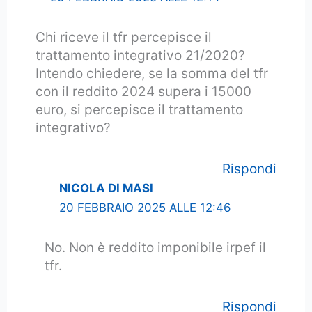
Chi riceve il tfr percepisce il
trattamento integrativo 21/2020?
Intendo chiedere, se la somma del tfr
con il reddito 2024 supera i 15000
euro, si percepisce il trattamento
integrativo?
Rispondi
NICOLA DI MASI
20 FEBBRAIO 2025 ALLE 12:46
No. Non è reddito imponibile irpef il
tfr.
Rispondi