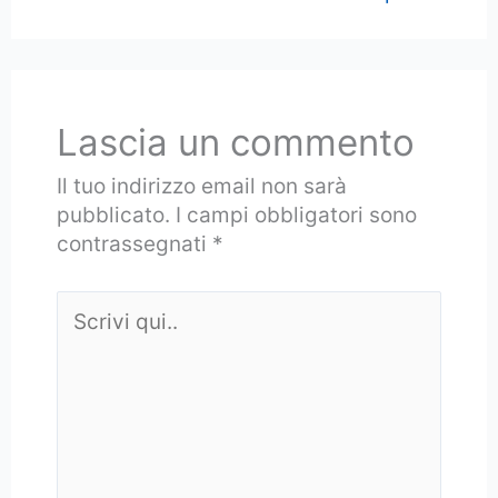
Lascia un commento
Il tuo indirizzo email non sarà
pubblicato.
I campi obbligatori sono
contrassegnati
*
Scrivi
qui..