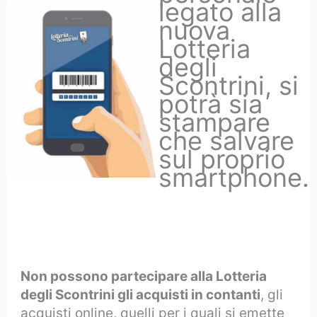
legato alla
nuova
Lotteria
degli
Scontrini, si
potrà sia
stampare
che salvare
sul proprio
smartphone.
Non possono partecipare alla Lotteria
degli Scontrini gli acquisti in contanti
, gli
acquisti online, quelli per i quali si emette