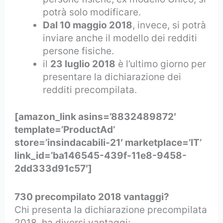
potrà solo modificare.
Dal 10 maggio 2018
, invece, si potrà
inviare anche il modello dei redditi
persone fisiche.
il
23 luglio 2018
è l’ultimo giorno per
presentare la dichiarazione dei
redditi precompilata.
[amazon_link asins=’8832489872′
template=’ProductAd’
store=’insindacabili-21′ marketplace=’IT’
link_id=’ba146545-439f-11e8-9458-
2dd333d91c57′]
730 precompilato 2018 vantaggi?
Chi presenta la dichiarazione precompilata
2018, ha diversi vantaggi: