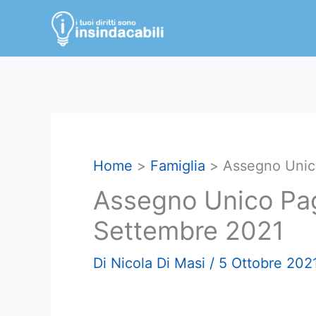
Vai
al
contenuto
Home
Famiglia
Assegno Unico
Assegno Unico Pag
Settembre 2021
Di
Nicola Di Masi
/
5 Ottobre 202