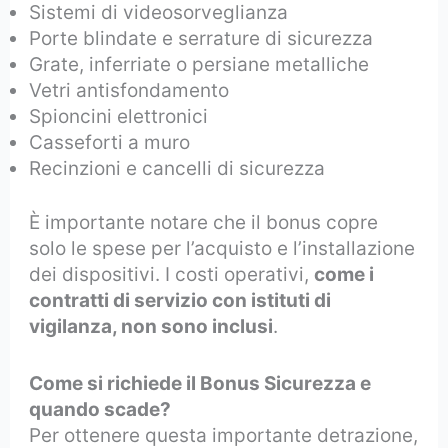
Sistemi di videosorveglianza
Porte blindate e serrature di sicurezza
Grate, inferriate o persiane metalliche
Vetri antisfondamento
Spioncini elettronici
Casseforti a muro
Recinzioni e cancelli di sicurezza​
È importante notare che il bonus copre
solo le spese per l’acquisto e l’installazione
dei dispositivi. I costi operativi,
come i
contratti di servizio con istituti di
vigilanza, non sono inclusi
.
Come si richiede il Bonus Sicurezza e
quando scade?
Per ottenere questa importante detrazione,