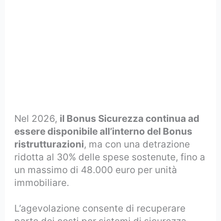
Nel 2026,
il Bonus Sicurezza continua ad
essere disponibile all’interno del Bonus
ristrutturazioni
, ma con una detrazione
ridotta al 30% delle spese sostenute, fino a
un massimo di 48.000 euro per unità
immobiliare.
L’agevolazione consente di recuperare