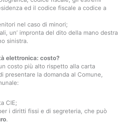
 residenza ed il codice fiscale a codice a
enitori nel caso di minori;
ali, un’ impronta del dito della mano destra
o sinistra.
tà elettronica: costo?
un costo più alto rispetto alla carta
ma di presentare la domanda al Comune,
munale:
ta CIE;
 i diritti fissi e di segreteria, che può
uro
.