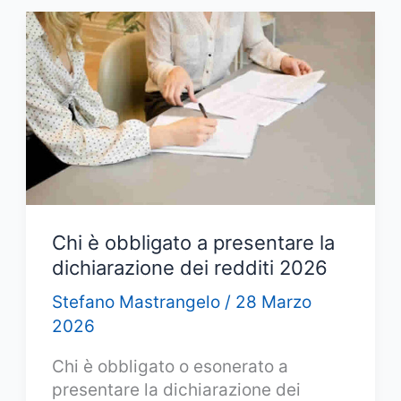
da
115
euro?
Quando
parte
e
quali
le
novità
Chi è obbligato a presentare la
dichiarazione dei redditi 2026
Stefano Mastrangelo
/
28 Marzo
2026
Chi è obbligato o esonerato a
presentare la dichiarazione dei