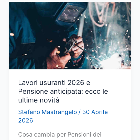
–
Come
ridurre
i
tempi
di
una
visita
urgente?
Lavori usuranti 2026 e
Pensione anticipata: ecco le
ultime novità
Stefano Mastrangelo
/
30 Aprile
2026
Cosa cambia per Pensioni dei