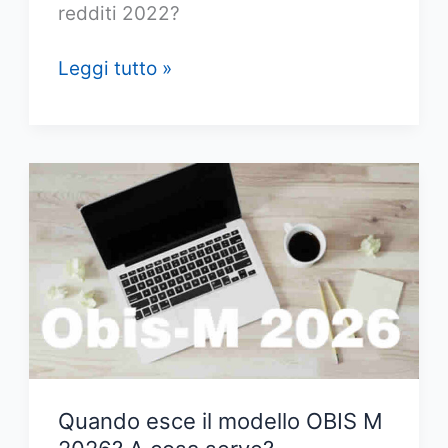
redditi 2022?
Chi
Leggi tutto »
è
obbligato
a
presentare
la
dichiarazione
dei
redditi
2026
Quando esce il modello OBIS M