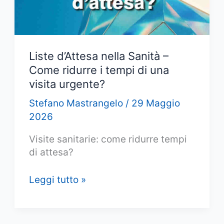
Liste d’Attesa nella Sanità –
Come ridurre i tempi di una
visita urgente?
Stefano Mastrangelo
/
29 Maggio
2026
Visite sanitarie: come ridurre tempi
di attesa?
Liste
Leggi tutto »
d’Attesa
nella
Sanità