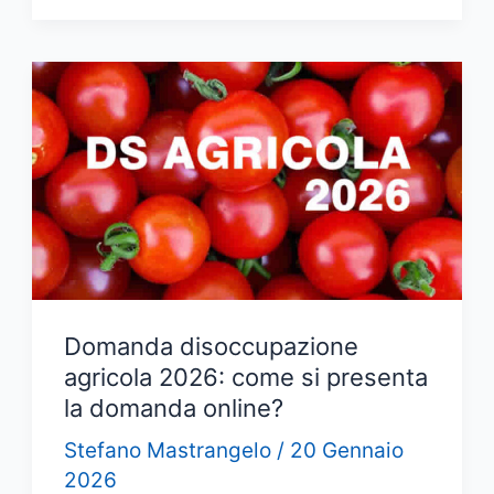
2026
–
Come
Funziona
la
Pensione
APE
Social
nel
2026?
Domanda disoccupazione
agricola 2026: come si presenta
la domanda online?
Stefano Mastrangelo
/
20 Gennaio
2026