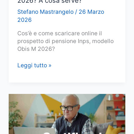
2026? A cosa serve?
Stefano Mastrangelo
/
26 Marzo
2026
Cos’è e come scaricare online il
prospetto di pensione Inps, modello
Obis M 2026?
Quando
Leggi tutto »
esce
il
modello
OBIS
M
2026?
A
cosa