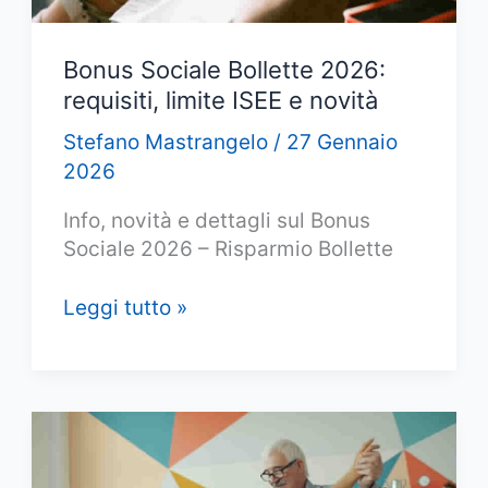
Bonus Sociale Bollette 2026:
requisiti, limite ISEE e novità
Stefano Mastrangelo
/
27 Gennaio
2026
Info, novità e dettagli sul Bonus
Sociale 2026 – Risparmio Bollette
Bonus
Leggi tutto »
Sociale
Bollette
2026:
requisiti,
limite
ISEE