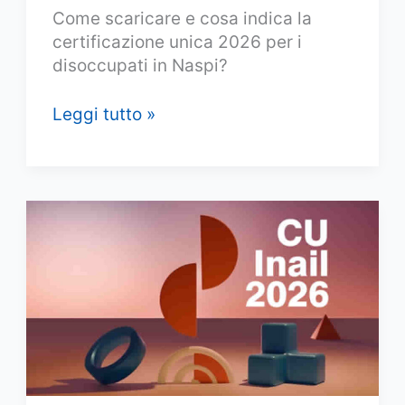
Come scaricare e cosa indica la
certificazione unica 2026 per i
disoccupati in Naspi?
Come
Leggi tutto »
e
quando
scaricare
la
Certificazione
Unica
Naspi
nel
2026?