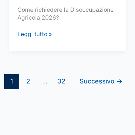
Come richiedere la Disoccupazione
Agricola 2026?
Domanda
Leggi tutto »
disoccupazione
agricola
2026:
come
si
1
2
…
32
Successivo
→
presenta
la
domanda
online?