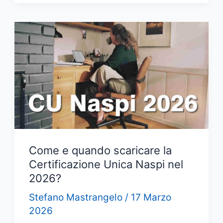
dal
16
Marzo:
come
scaricarla
dal
sito
Inps?
Come e quando scaricare la
Certificazione Unica Naspi nel
2026?
Stefano Mastrangelo
/
17 Marzo
2026