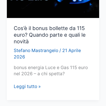
Cos’è il bonus bollette da 115
euro? Quando parte e quali le
novità
Stefano Mastrangelo
/
21 Aprile
2026
bonus energia Luce e Gas 115 euro
nel 2026 – a chi spetta?
Cos’è
Leggi tutto »
il
bonus
bollette