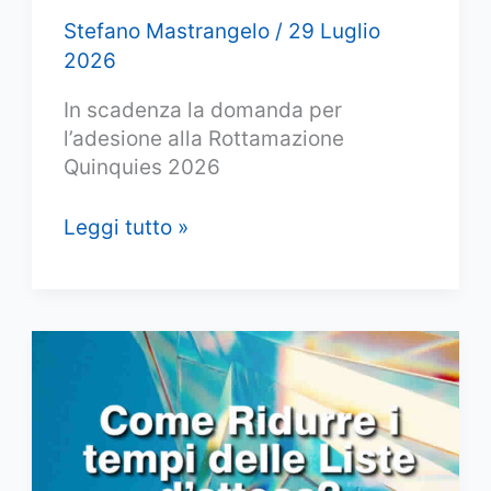
Stefano Mastrangelo
/
29 Luglio
2026
In scadenza la domanda per
l’adesione alla Rottamazione
Quinquies 2026
Rottamazione
Leggi tutto »
quinquies
2026:
come
aderire,
domanda,
scadenza