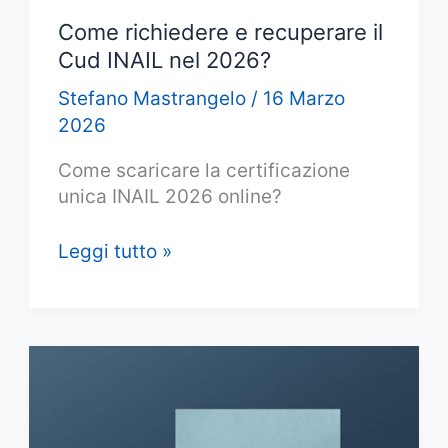
Come richiedere e recuperare il
Cud INAIL nel 2026?
Stefano Mastrangelo
/
16 Marzo
2026
Come scaricare la certificazione
unica INAIL 2026 online?
Come
Leggi tutto »
richiedere
e
recuperare
il
Cud
INAIL
nel