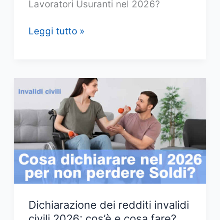
Lavoratori Usuranti nel 2026?
Lavori
Leggi tutto »
usuranti
2026
e
Pensione
anticipata:
ecco
le
ultime
novità
Dichiarazione dei redditi invalidi
civili 2026: cos’è e cosa fare?