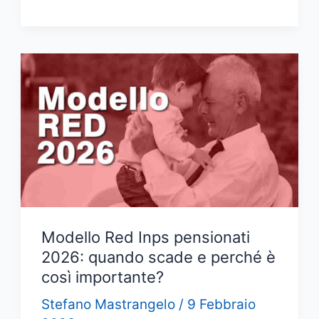
Unica
Inps
2026
–
Come
scaricare
la
CU
da
sito
Inps
o
App?
Modello Red Inps pensionati
2026: quando scade e perché è
così importante?
Stefano Mastrangelo
/
9 Febbraio