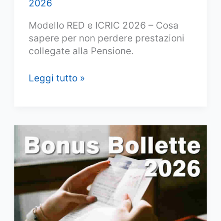
2026
Modello RED e ICRIC 2026 – Cosa
sapere per non perdere prestazioni
collegate alla Pensione.
Modello
Leggi tutto »
Red
Inps
pensionati
2026:
quando
scade
e
perché
è
così
importante?