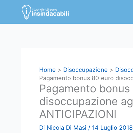
Vai
al
contenuto
Home
Disoccupazione
Disocc
Pagamento bonus 80 euro disocc
Pagamento bonus 
disoccupazione ag
ANTICIPAZIONI
Di
Nicola Di Masi
/
14 Luglio 2018