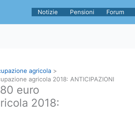
Notizie
Pensioni
Forum
upazione agricola
upazione agricola 2018: ANTICIPAZIONI
80 euro
ricola 2018: