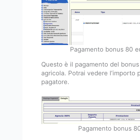
Pagamento bonus 80 eu
Questo è il pagamento del bonus
agricola. Potrai vedere l’importo pa
pagatore.
Pagamento bonus 80 