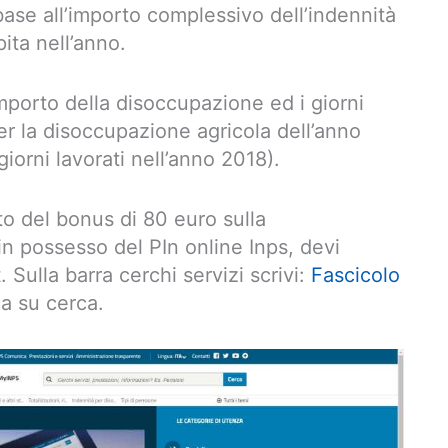
base all’importo complessivo dell’indennità
ita nell’anno.
’importo della disoccupazione ed i giorni
er la disoccupazione agricola dell’anno
giorni lavorati nell’anno 2018).
to del bonus di 80 euro sulla
in possesso del PIn online Inps, devi
t
. Sulla barra cerchi servizi scrivi:
Fascicolo
ca su cerca.