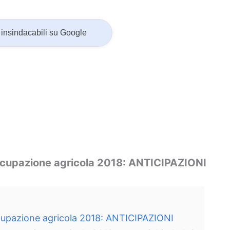
insindacabili su Google
cupazione agricola 2018: ANTICIPAZIONI
upazione agricola 2018: ANTICIPAZIONI