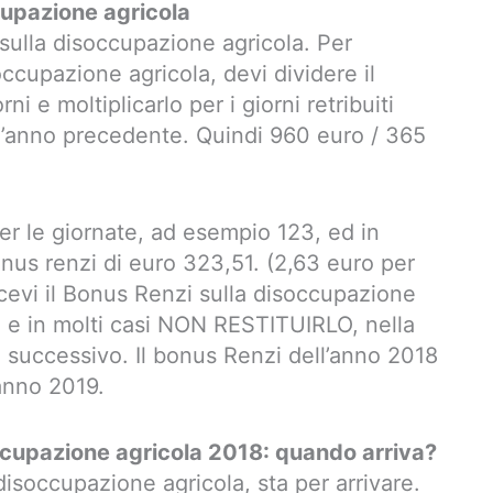
cupazione agricola
sulla disoccupazione agricola. Per
occupazione agricola, devi dividere il
 e moltiplicarlo per i giorni retribuiti
ll’anno precedente. Quindi 960 euro / 365
er le giornate, ad esempio 123, ed in
nus renzi di euro 323,51. (2,63 euro per
cevi il Bonus Renzi sulla disoccupazione
o e in molti casi NON RESTITUIRLO, nella
o successivo. Il bonus Renzi dell’anno 2018
’anno 2019.
upazione agricola 2018: quando arriva?
 disoccupazione agricola, sta per arrivare.