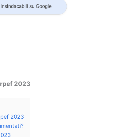
insindacabili su Google
 irpef 2023
irpef 2023
umentati?
2023