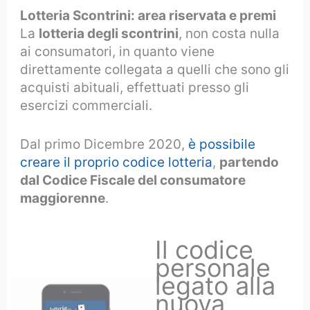
Lotteria Scontrini: area riservata e premi
La
lotteria degli scontrini
, non costa nulla
ai consumatori, in quanto viene
direttamente collegata a quelli che sono gli
acquisti abituali, effettuati presso gli
esercizi commerciali.
Dal primo Dicembre 2020,
è possibile
creare il proprio codice lotteria
,
partendo
dal Codice Fiscale del consumatore
maggiorenne
.
Il codice
personale
legato alla
nuova