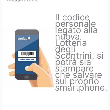
Il codice
personale
legato alla
nuova
Lotteria
degli
Scontrini, si
potrà sia
stampare
che salvare
sul proprio
smartphone.