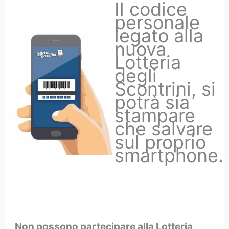
Il codice
personale
legato alla
nuova
Lotteria
degli
Scontrini, si
potrà sia
stampare
che salvare
sul proprio
smartphone.
Non possono partecipare alla Lotteria